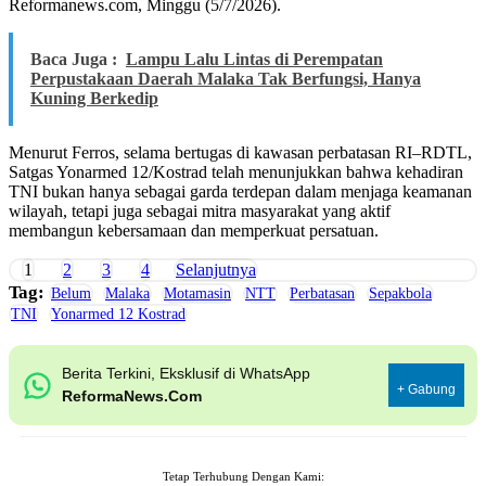
Reformanews.com, Minggu (5/7/2026).
Baca Juga :
Lampu Lalu Lintas di Perempatan
Perpustakaan Daerah Malaka Tak Berfungsi, Hanya
Kuning Berkedip
Menurut Ferros, selama bertugas di kawasan perbatasan RI–RDTL,
Satgas Yonarmed 12/Kostrad telah menunjukkan bahwa kehadiran
TNI bukan hanya sebagai garda terdepan dalam menjaga keamanan
wilayah, tetapi juga sebagai mitra masyarakat yang aktif
membangun kebersamaan dan memperkuat persatuan.
1
2
3
4
Selanjutnya
Tag:
Belum
Malaka
Motamasin
NTT
Perbatasan
Sepakbola
TNI
Yonarmed 12 Kostrad
Berita Terkini, Eksklusif di WhatsApp
+ Gabung
ReformaNews.Com
Tetap Terhubung Dengan Kami: