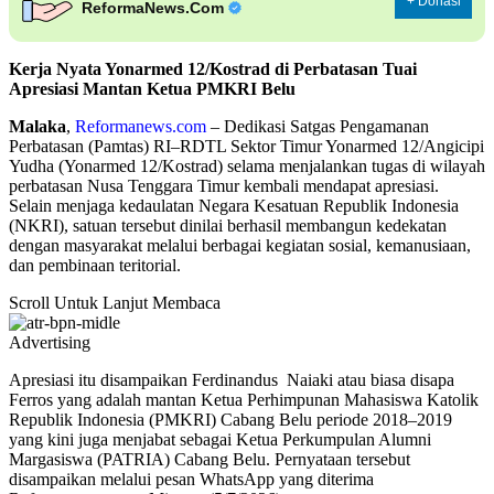
+ Donasi
ReformaNews.Com
Kerja Nyata Yonarmed 12/Kostrad di Perbatasan Tuai
Apresiasi Mantan Ketua PMKRI Belu
Malaka
,
Reformanews.com
– Dedikasi Satgas Pengamanan
Perbatasan (Pamtas) RI–RDTL Sektor Timur Yonarmed 12/Angicipi
Yudha (Yonarmed 12/Kostrad) selama menjalankan tugas di wilayah
perbatasan Nusa Tenggara Timur kembali mendapat apresiasi.
Selain menjaga kedaulatan Negara Kesatuan Republik Indonesia
(NKRI), satuan tersebut dinilai berhasil membangun kedekatan
dengan masyarakat melalui berbagai kegiatan sosial, kemanusiaan,
dan pembinaan teritorial.
Scroll Untuk Lanjut Membaca
Advertising
Apresiasi itu disampaikan Ferdinandus Naiaki atau biasa disapa
Ferros yang adalah mantan Ketua Perhimpunan Mahasiswa Katolik
Republik Indonesia (PMKRI) Cabang Belu periode 2018–2019
yang kini juga menjabat sebagai Ketua Perkumpulan Alumni
Margasiswa (PATRIA) Cabang Belu. Pernyataan tersebut
disampaikan melalui pesan WhatsApp yang diterima