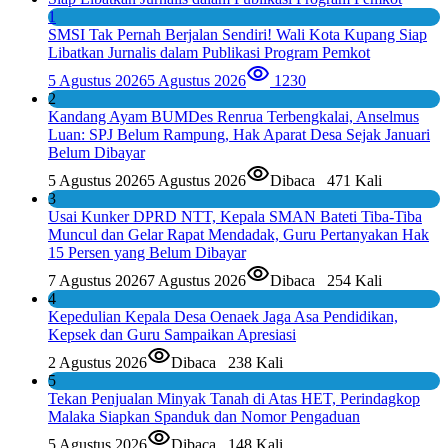
1
SMSI Tak Pernah Berjalan Sendiri! Wali Kota Kupang Siap
Libatkan Jurnalis dalam Publikasi Program Pemkot
5 Agustus 2026
5 Agustus 2026
1230
2
Kandang Ayam BUMDes Renrua Terbengkalai, Anselmus
Luan: SPJ Belum Rampung, Hak Aparat Desa Sejak Januari
Belum Dibayar
5 Agustus 2026
5 Agustus 2026
Dibaca
471 Kali
3
Usai Kunker DPRD NTT, Kepala SMAN Bateti Tiba-Tiba
Muncul dan Gelar Rapat Mendadak, Guru Pertanyakan Hak
15 Persen yang Belum Dibayar
7 Agustus 2026
7 Agustus 2026
Dibaca
254 Kali
4
Kepedulian Kepala Desa Oenaek Jaga Asa Pendidikan,
Kepsek dan Guru Sampaikan Apresiasi
2 Agustus 2026
Dibaca
238 Kali
5
Tekan Penjualan Minyak Tanah di Atas HET, Perindagkop
Malaka Siapkan Spanduk dan Nomor Pengaduan
5 Agustus 2026
Dibaca
148 Kali