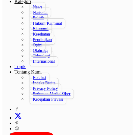
Kategori
News
Nasional
Politik
Hukum Kriminal
Ekonomi
Kesehatan
Pendidikan
Opini
Olahraga
Teknologi
Internasional
Topik
Tentang Kami
Redaksi
Indeks Berita
Privacy Policy
Pedoman Media Siber
Kebijakan Privasi