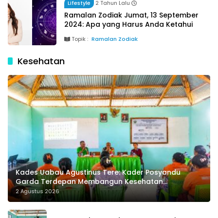
Lifestyle
2 Tahun Lalu
Ramalan Zodiak Jumat, 13 September
2024: Apa yang Harus Anda Ketahui
Topik :
Ramalan Zodiak
Kesehatan
Kades Uabau Agustinus Tere: Kader Posyandu
Garda Terdepan Membangun Kesehatan
Masyarakat Desa
2 Agustus 2026