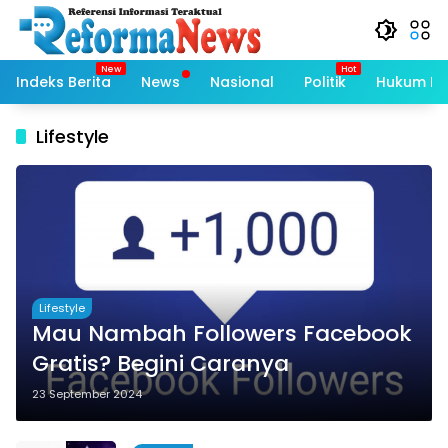
Langsung
ke
konten
Indeks Berita
News
Nasional
Politik
Hukum Kri
Lifestyle
Lifestyle
Mau Nambah Followers Facebook
Gratis? Begini Caranya
23 September 2024