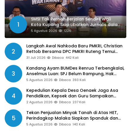
SMSI Tak Pernah Berjalan Sendiri! Wali
1
Kota Kupang Siap Libatkan Jurnalis dalam
Publikasi Program Pemkot
5 Agustus 2026
1226
Langkah Awal Nahkoda Baru PMKRI, Christian
2
Rettob Bersama DPC PMKRI Ruteng Temui
Bupati Manggarai Perkuat Kolaborasi Masa
31 Juli 2026
Dibaca
442 Kali
Depan
Kandang Ayam BUMDes Renrua Terbengkalai,
3
Anselmus Luan: SPJ Belum Rampung, Hak
Aparat Desa Sejak Januari Belum Dibayar
5 Agustus 2026
Dibaca
393 Kali
Kepedulian Kepala Desa Oenaek Jaga Asa
4
Pendidikan, Kepsek dan Guru Sampaikan
Apresiasi
2 Agustus 2026
Dibaca
237 Kali
Tekan Penjualan Minyak Tanah di Atas HET,
5
Perindagkop Malaka Siapkan Spanduk dan
Nomor Pengaduan
5 Agustus 2026
Dibaca
140 Kali