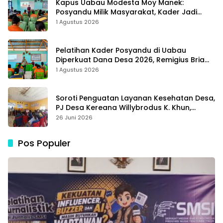
Kapus Uabau Modesta Moy Manek:
Posyandu Milik Masyarakat, Kader Jadi
Ujung Tombak Perangi Stunting
1 Agustus 2026
Pelatihan Kader Posyandu di Uabau
Diperkuat Dana Desa 2026, Remigius Bria
Tekankan Transparansi dengan Libatkan
1 Agustus 2026
Media
Soroti Penguatan Layanan Kesehatan Desa,
PJ Desa Kereana Willybrodus K. Khun,
Dukung Penuh Pelatihan Kader Posyandu
26 Juni 2026
Pos Populer