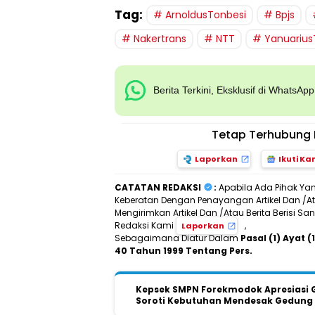
Tag:
ArnoldusTonbesi
Bpjs
Nakertrans
NTT
Yanuarius
Berita Terkini, Eksklusif di WhatsAp
Tetap Terhubung 
Laporkan
Ikuti Ka
CATATAN REDAKSI
:
Apabila Ada Pihak Ya
Keberatan Dengan Penayangan Artikel Dan /Ata
Mengirimkan Artikel Dan /Atau Berita Berisi 
Redaksi Kami
,
Laporkan
Sebagaimana Diatur Dalam
Pasal (1) Ayat
40 Tahun 1999 Tentang Pers.
Kepsek SMPN Forekmodok Apresiasi Ge
Soroti Kebutuhan Mendesak Gedung