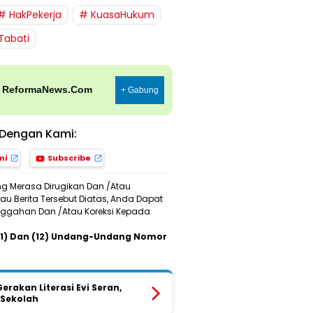
HakPekerja
KuasaHukum
Tabati
p
ReformaNews.Com
+ Gabung
Dengan Kami:
mi
Subscribe
ng Merasa Dirugikan Dan /Atau
u Berita Tersebut Diatas, Anda Dapat
Sanggahan Dan /Atau Koreksi Kepada
 (11) Dan (12) Undang-Undang Nomor
rakan Literasi Evi Seran,
 Sekolah