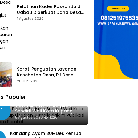
Pelatihan Kader Posyandu di
Uabau Diperkuat Dana Desa
2026, Remigius Bria Tekankan
1 Agustus 2026
Transparansi dengan Libatkan
Media
Soroti Penguatan Layanan
Kesehatan Desa, PJ Desa
Kereana Willybrodus K. Khun,
26 Juni 2026
Dukung Penuh Pelatihan Kader
Posyandu
s Populer
SMSI Tak Pernah Berjalan
1
Sendiri! Wali Kota Kupang
Siap Libatkan Jurnalis dalam
5 Agustus 2026
1226
Publikasi Program Pemkot
Kandang Ayam BUMDes Renrua