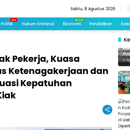
Sabtu, 8 Agustus 2026
Politik
Hukum Kriminal
Ekonomi
Pendidikan
Kes
K
Kad
Po
ak Pekerja, Kuasa
Me
2 A
De
s Ketenagakerjaan dan
luasi Kepatuhan
Kiak