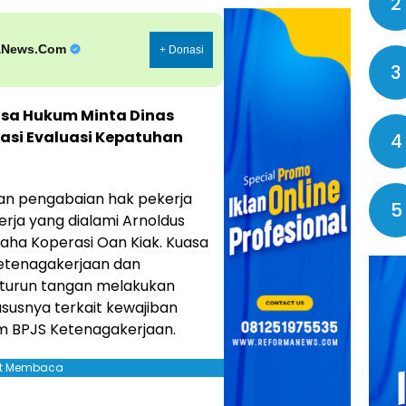
2
aNews.Com
+ Donasi
3
asa Hukum Minta Dinas
asi Evaluasi Kepatuhan
4
n pengabaian hak pekerja
5
rja yang dialami Arnoldus
saha Koperasi Oan Kiak. Kuasa
etenagakerjaan dan
k turun tangan melakukan
susnya terkait kewajiban
m BPJS Ketenagakerjaan.
jut Membaca