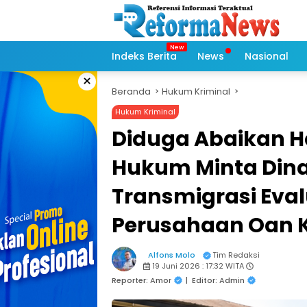
Langsung
ke
konten
Indeks Berita
News
Nasional
×
Beranda
Hukum Kriminal
Hukum Kriminal
Diduga Abaikan H
Hukum Minta Dina
Transmigrasi Eva
Perusahaan Oan 
Alfons Molo
Tim Redaksi
19 Juni 2026 : 17:32 WITA
Reporter: Amor
|
Editor: Admin