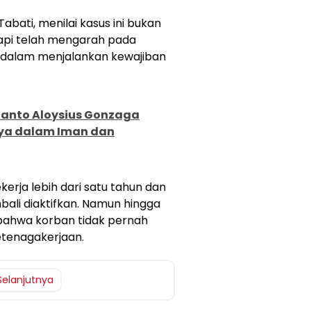
abati, menilai kasus ini bukan
tapi telah mengarah pada
n dalam menjalankan kewajiban
Santo Aloysius Gonzaga
rya dalam Iman dan
kerja lebih dari satu tahun dan
ali diaktifkan. Namun hingga
 bahwa korban tidak pernah
etenagakerjaan.
Selanjutnya