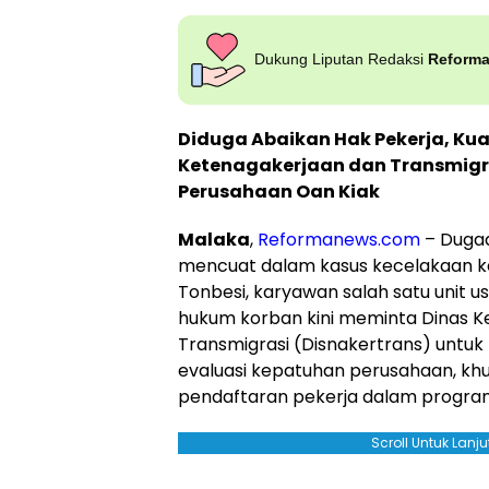
Dukung Liputan Redaksi
Reform
Diduga Abaikan Hak Pekerja, Ku
Ketenagakerjaan dan Transmigr
Perusahaan Oan Kiak
Malaka
,
Reformanews.com
– Dugaa
mencuat dalam kasus kecelakaan ke
Tonbesi, karyawan salah satu unit u
hukum korban kini meminta Dinas K
Transmigrasi (Disnakertrans) untu
evaluasi kepatuhan perusahaan, khu
pendaftaran pekerja dalam progra
Scroll Untuk Lan