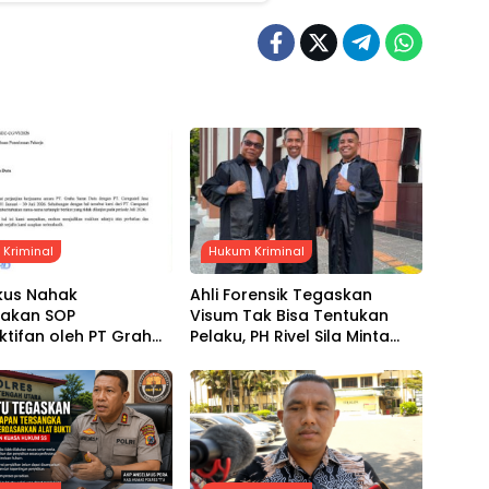
Kriminal
Hukum Kriminal
kus Nahak
Ahli Forensik Tegaskan
yakan SOP
Visum Tak Bisa Tentukan
tifan oleh PT Graha
Pelaku, PH Rivel Sila Minta
Duta, Klaim Gaji Dua
Hakim Putus Berdasarkan
Belum Dibayarkan
Fakta Persidangan