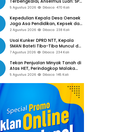
Terbengkalai, Anselmus Luan: SPJ
Belum Rampung, Hak Aparat Desa
5 Agustus 2026
Dibaca
470 Kali
Sejak Januari Belum Dibayar
Kepedulian Kepala Desa Oenaek
Jaga Asa Pendidikan, Kepsek dan
Guru Sampaikan Apresiasi
2 Agustus 2026
Dibaca
238 Kali
Usai Kunker DPRD NTT, Kepala
SMAN Bateti Tiba-Tiba Muncul dan
Gelar Rapat Mendadak, Guru
7 Agustus 2026
Dibaca
234 Kali
Pertanyakan Hak 15 Persen yang
Belum Dibayar
Tekan Penjualan Minyak Tanah di
Atas HET, Perindagkop Malaka
Siapkan Spanduk dan Nomor
5 Agustus 2026
Dibaca
145 Kali
Pengaduan