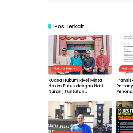
Pos Terkait
Hukum Kriminal
Hukum 
Kuasa Hukum Rivel Minta
Fransis
Hakim Putus dengan Hati
Pertan
Nurani, Tuntutan
Penonak
Dijadwalkan Kamis Pekan
Sarana 
Depan
Bulan 