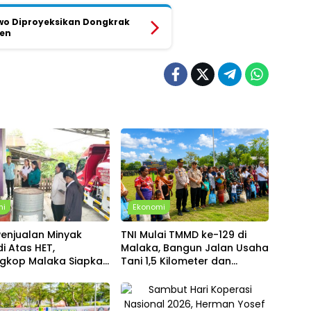
wo Diproyeksikan Dongkrak
sen
mi
Ekonomi
enjualan Minyak
TNI Mulai TMMD ke-129 di
i Atas HET,
Malaka, Bangun Jalan Usaha
agkop Malaka Siapkan
Tani 1,5 Kilometer dan
k dan Nomor
Hadirkan Beragam Program
duan
untuk Warga