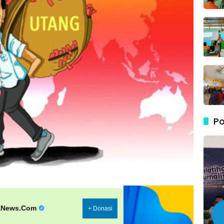
Po
aNews.Com
+ Donasi