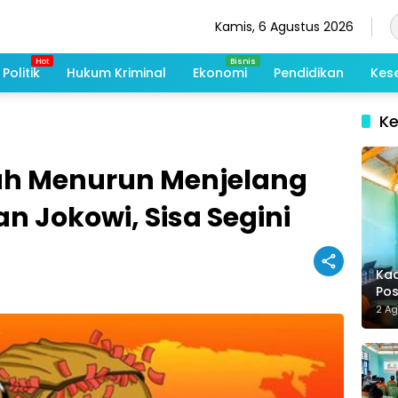
Kamis, 6 Agustus 2026
Politik
Hukum Kriminal
Ekonomi
Pendidikan
Kes
K
ah Menurun Menjelang
n Jokowi, Sisa Segini
Kad
Po
Me
2 A
De