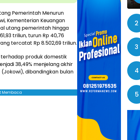
tang Pemerintah Menurun
owi, Kementerian Keuangan
2
l utang pemerintah hingga
,93 triliun, turun Rp 40,76
ang tercatat Rp 8.502,69 triliun.
3
ang terhadap produk domestik
enjadi 38,49% menjelang akhir
4
 (Jokowi), dibandingkan bulan
jut Membaca
5