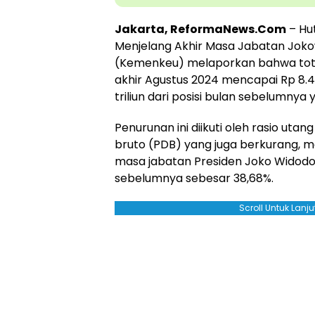
Jakarta, ReformaNews.Com
– Hu
Menjelang Akhir Masa Jabatan Jok
(Kemenkeu) melaporkan bahwa tota
akhir Agustus 2024 mencapai Rp 8.461
triliun dari posisi bulan sebelumnya y
Penurunan ini diikuti oleh rasio ut
bruto (PDB) yang juga berkurang, m
masa jabatan Presiden Joko Widodo
sebelumnya sebesar 38,68%.
Scroll Untuk Lan