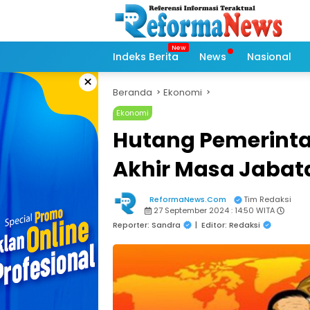
Langsung
ke
konten
Indeks Berita
News
Nasional
×
Beranda
Ekonomi
Ekonomi
Hutang Pemerint
Akhir Masa Jabata
ReformaNews.Com
Tim Redaksi
27 September 2024 : 14:50 WITA
Reporter: Sandra
|
Editor: Redaksi