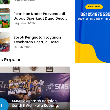
Tombak Perangi Stunting
Pelatihan Kader Posyandu di
Uabau Diperkuat Dana Desa
2026, Remigius Bria Tekankan
1 Agustus 2026
Transparansi dengan Libatkan
Media
Soroti Penguatan Layanan
Kesehatan Desa, PJ Desa
Kereana Willybrodus K. Khun,
26 Juni 2026
Dukung Penuh Pelatihan Kader
Posyandu
s Populer
SMSI Tak Pernah Berjalan
1
Sendiri! Wali Kota Kupang