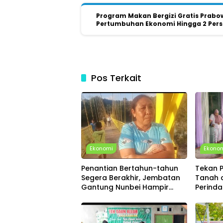
Program Makan Bergizi Gratis Prabo
Pertumbuhan Ekonomi Hingga 2 Per
Pos Terkait
Ekonomi
Ekono
Penantian Bertahun-tahun
Tekan P
Segera Berakhir, Jembatan
Tanah d
Gantung Nunbei Hampir
Perind
Rampung, Warga Sudah Bisa
Spandu
Melintas
Penga