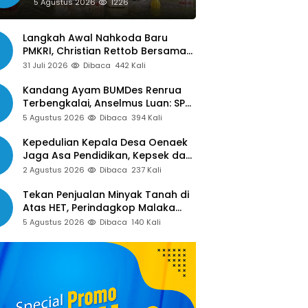
Siap Libatkan Jurnalis dalam
5 Agustus 2026
1226
Publikasi Program Pemkot
Langkah Awal Nahkoda Baru
PMKRI, Christian Rettob Bersama
DPC PMKRI Ruteng Temui Bupati
31 Juli 2026
Dibaca
442 Kali
Manggarai Perkuat Kolaborasi
Masa Depan
Kandang Ayam BUMDes Renrua
Terbengkalai, Anselmus Luan: SPJ
Belum Rampung, Hak Aparat Desa
5 Agustus 2026
Dibaca
394 Kali
Sejak Januari Belum Dibayar
Kepedulian Kepala Desa Oenaek
Jaga Asa Pendidikan, Kepsek dan
Guru Sampaikan Apresiasi
2 Agustus 2026
Dibaca
237 Kali
Tekan Penjualan Minyak Tanah di
Atas HET, Perindagkop Malaka
Siapkan Spanduk dan Nomor
5 Agustus 2026
Dibaca
140 Kali
Pengaduan