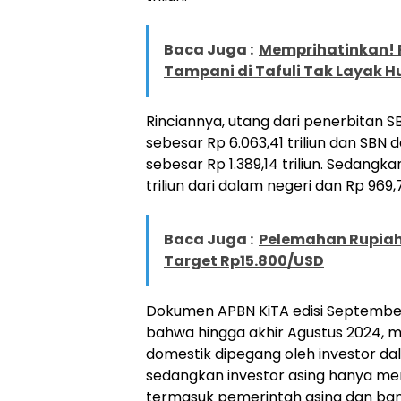
Baca Juga :
Memprihatinkan!
Tampani di Tafuli Tak Layak H
Rinciannya, utang dari penerbitan SB
sebesar Rp 6.063,41 triliun dan SBN 
sebesar Rp 1.389,14 triliun. Sedang
triliun dari dalam negeri dan Rp 969,74
Baca Juga :
Pelemahan Rupiah 
Target Rp15.800/USD
Dokumen APBN KiTA edisi Septembe
bahwa hingga akhir Agustus 2024, m
domestik dipegang oleh investor da
sedangkan investor asing hanya me
termasuk pemerintah asing dan bank