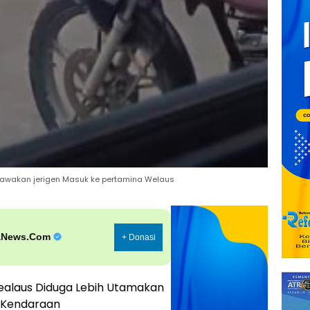
awakan jerigen Masuk ke pertamina Welaus
aNews.Com
+ Donasi
ealaus Diduga Lebih Utamakan
g Kendaraan