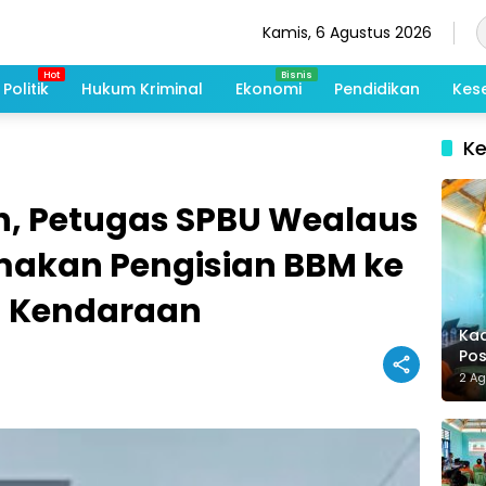
Kamis, 6 Agustus 2026
Politik
Hukum Kriminal
Ekonomi
Pendidikan
Kes
K
, Petugas SPBU Wealaus
makan Pengisian BBM ke
g Kendaraan
Kad
Po
Me
2 A
De