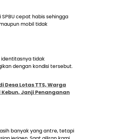
di SPBU cepat habis sehingga
maupun mobil tidak
identitasnya tidak
ikan dengan kondisi tersebut.
 di Desa Lotas TTS, Warga
l Kebun, Janji Penanganan
sih banyak yang antre, tetapi
n jerigen. Saat giliran kami,