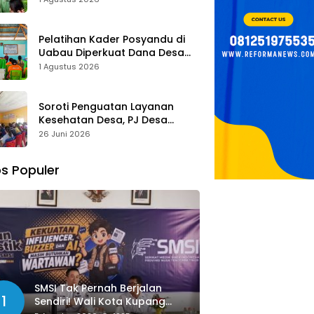
Tombak Perangi Stunting
Pelatihan Kader Posyandu di
Uabau Diperkuat Dana Desa
2026, Remigius Bria Tekankan
1 Agustus 2026
Transparansi dengan Libatkan
Media
Soroti Penguatan Layanan
Kesehatan Desa, PJ Desa
Kereana Willybrodus K. Khun,
26 Juni 2026
Dukung Penuh Pelatihan Kader
Posyandu
s Populer
SMSI Tak Pernah Berjalan
1
Sendiri! Wali Kota Kupang