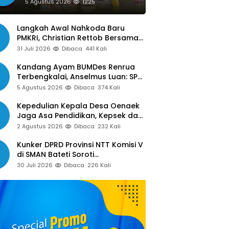
Siap Libatkan Jurnalis dalam
5 Agustus 2026
1225
Publikasi Program Pemkot
Langkah Awal Nahkoda Baru
PMKRI, Christian Rettob Bersama
DPC PMKRI Ruteng Temui Bupati
31 Juli 2026
Dibaca
441 Kali
Manggarai Perkuat Kolaborasi
Masa Depan
Kandang Ayam BUMDes Renrua
Terbengkalai, Anselmus Luan: SPJ
Belum Rampung, Hak Aparat Desa
5 Agustus 2026
Dibaca
374 Kali
Sejak Januari Belum Dibayar
Kepedulian Kepala Desa Oenaek
Jaga Asa Pendidikan, Kepsek dan
Guru Sampaikan Apresiasi
2 Agustus 2026
Dibaca
232 Kali
Kunker DPRD Provinsi NTT Komisi V
di SMAN Bateti Soroti
Ketidakhadiran Kepala Sekolah
30 Juli 2026
Dibaca
226 Kali
dan Pengelolaan Dana BOS