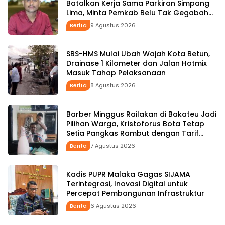
Batalkan Kerja Sama Parkiran Simpang
Lima, Minta Pemkab Belu Tak Gegabah
Buat Kebijakan
Berita
9 Agustus 2026
SBS-HMS Mulai Ubah Wajah Kota Betun,
Drainase 1 Kilometer dan Jalan Hotmix
Masuk Tahap Pelaksanaan
Berita
8 Agustus 2026
Barber Minggus Railakan di Bakateu Jadi
Pilihan Warga, Kristoforus Bota Tetap
Setia Pangkas Rambut dengan Tarif
Rp15 Ribu per Kepala
Berita
7 Agustus 2026
Kadis PUPR Malaka Gagas SIJAMA
Terintegrasi, Inovasi Digital untuk
Percepat Pembangunan Infrastruktur
Berita
6 Agustus 2026