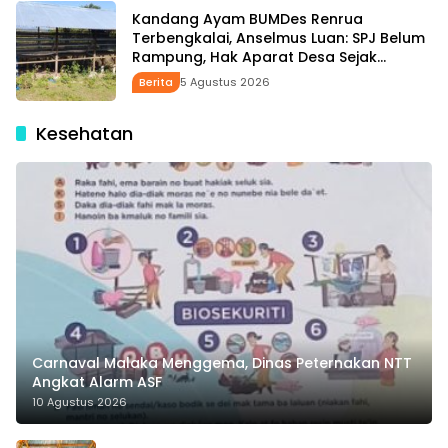
Kandang Ayam BUMDes Renrua
Terbengkalai, Anselmus Luan: SPJ Belum
Rampung, Hak Aparat Desa Sejak
Januari Belum Dibayar
Berita
5 Agustus 2026
Kesehatan
Carnaval Malaka Menggema, Dinas Peternakan NTT
Angkat Alarm ASF
10 Agustus 2026