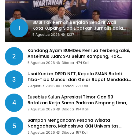
SMSI Tak Pernah Berjalan Sendiri! Wali
1
Kota Kupang Siap Libatkan Jurnalis dalam
Publikasi Program Pemkot
5 Agustus 2026
1237
Kandang Ayam BUMDes Renrua Terbengkalai,
2
Anselmus Luan: SPJ Belum Rampung, Hak
Aparat Desa Sejak Januari Belum Dibayar
5 Agustus 2026
Dibaca
474 Kali
Usai Kunker DPRD NTT, Kepala SMAN Bateti
3
Tiba-Tiba Muncul dan Gelar Rapat Mendadak,
Guru Pertanyakan Hak 15 Persen yang Belum
7 Agustus 2026
Dibaca
271 Kali
Dibayar
Eusebius Sulun Apresiasi Timor Oan 99
4
Batalkan Kerja Sama Parkiran Simpang Lima,
Minta Pemkab Belu Tak Gegabah Buat
9 Agustus 2026
Dibaca
194 Kali
Kebijakan
Sampah Mengancam Pesona Wisata
5
Nangadhero, Mahasiswa KKN Universitas
Muhamadiyah Turun Tangan Bersihkan Pantai
8 Agustus 2026
Dibaca
157 Kali