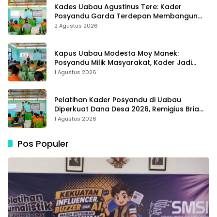
Kades Uabau Agustinus Tere: Kader
Posyandu Garda Terdepan Membangun
Kesehatan Masyarakat Desa
2 Agustus 2026
Kapus Uabau Modesta Moy Manek:
Posyandu Milik Masyarakat, Kader Jadi
Ujung Tombak Perangi Stunting
1 Agustus 2026
Pelatihan Kader Posyandu di Uabau
Diperkuat Dana Desa 2026, Remigius Bria
Tekankan Transparansi dengan Libatkan
1 Agustus 2026
Media
Pos Populer