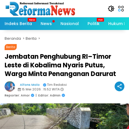
Langsung
ke
konten
Indeks Berita
News
Nasional
Politik
Hukum Kri
Beranda
Berita
Berita
Jembatan Penghubung RI–Timor
Leste di Kobalima Nyaris Putus,
Warga Minta Penanganan Darurat
Alfons Molo
Tim Redaksi
15 Mei 2026 : 15:52 WITA
Reporter: Amor
|
Editor: Admin