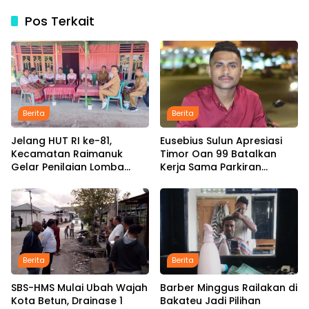
Pos Terkait
Berita
Berita
Jelang HUT RI ke-81,
Eusebius Sulun Apresiasi
Kecamatan Raimanuk
Timor Oan 99 Batalkan
Gelar Penilaian Lomba
Kerja Sama Parkiran
Posyandu, Dorong Promosi
Simpang Lima, Minta
Kegiatan Kesehatan
Pemkab Belu Tak Gegabah
Buat Kebijakan
Berita
Berita
SBS-HMS Mulai Ubah Wajah
Barber Minggus Railakan di
Kota Betun, Drainase 1
Bakateu Jadi Pilihan