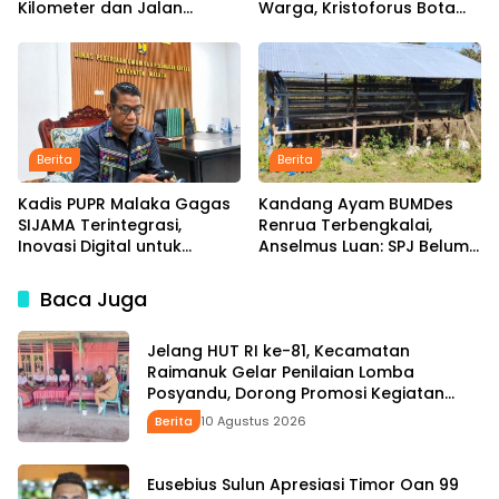
Kilometer dan Jalan
Warga, Kristoforus Bota
Hotmix Masuk Tahap
Tetap Setia Pangkas
Pelaksanaan
Rambut dengan Tarif Rp15
Ribu per Kepala
Berita
Berita
Kadis PUPR Malaka Gagas
Kandang Ayam BUMDes
SIJAMA Terintegrasi,
Renrua Terbengkalai,
Inovasi Digital untuk
Anselmus Luan: SPJ Belum
Percepat Pembangunan
Rampung, Hak Aparat
Infrastruktur
Desa Sejak Januari Belum
Baca Juga
Dibayar
Jelang HUT RI ke-81, Kecamatan
Raimanuk Gelar Penilaian Lomba
Posyandu, Dorong Promosi Kegiatan
Kesehatan
Berita
10 Agustus 2026
Eusebius Sulun Apresiasi Timor Oan 99