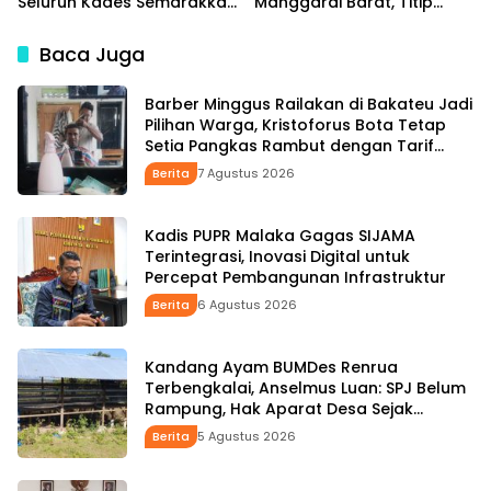
Seluruh Kades Semarakkan
Manggarai Barat, Titip
HUT ke-81 RI Tindak Lanjuti
Aspirasi Rakyat hingga
Instruksi Bupati SBS dan
Pesan untuk Senior di
Baca Juga
Wabup HMS
Pemerintahan
Barber Minggus Railakan di Bakateu Jadi
Pilihan Warga, Kristoforus Bota Tetap
Setia Pangkas Rambut dengan Tarif
Rp15 Ribu per Kepala
Berita
7 Agustus 2026
Kadis PUPR Malaka Gagas SIJAMA
Terintegrasi, Inovasi Digital untuk
Percepat Pembangunan Infrastruktur
Berita
6 Agustus 2026
Kandang Ayam BUMDes Renrua
Terbengkalai, Anselmus Luan: SPJ Belum
Rampung, Hak Aparat Desa Sejak
Januari Belum Dibayar
Berita
5 Agustus 2026