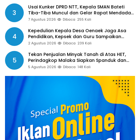
Usai Kunker DPRD NTT, Kepala SMAN Bateti
3
Tiba-Tiba Muncul dan Gelar Rapat Mendadak,
Guru Pertanyakan Hak 15 Persen yang Belum
7 Agustus 2026
Dibaca
255 Kali
Dibayar
Kepedulian Kepala Desa Oenaek Jaga Asa
4
Pendidikan, Kepsek dan Guru Sampaikan
Apresiasi
2 Agustus 2026
Dibaca
239 Kali
Tekan Penjualan Minyak Tanah di Atas HET,
5
Perindagkop Malaka Siapkan Spanduk dan
Nomor Pengaduan
5 Agustus 2026
Dibaca
148 Kali