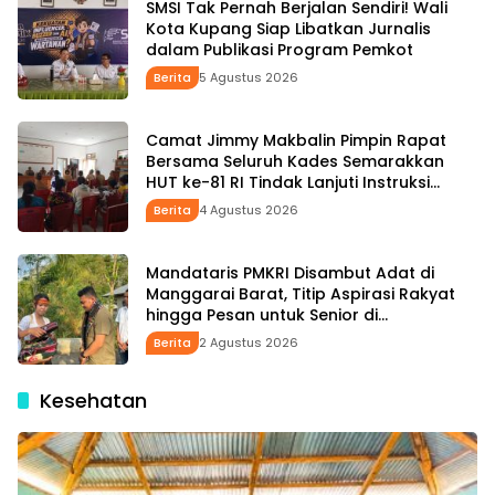
SMSI Tak Pernah Berjalan Sendiri! Wali
Kota Kupang Siap Libatkan Jurnalis
dalam Publikasi Program Pemkot
Berita
5 Agustus 2026
Camat Jimmy Makbalin Pimpin Rapat
Bersama Seluruh Kades Semarakkan
HUT ke-81 RI Tindak Lanjuti Instruksi
Bupati SBS dan Wabup HMS
Berita
4 Agustus 2026
Mandataris PMKRI Disambut Adat di
Manggarai Barat, Titip Aspirasi Rakyat
hingga Pesan untuk Senior di
Pemerintahan
Berita
2 Agustus 2026
Kesehatan