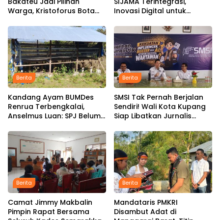
Bakateu Jadi Pilihan
SIJAMA Terintegrasi,
Warga, Kristoforus Bota
Inovasi Digital untuk
Tetap Setia Pangkas
Percepat Pembangunan
Rambut dengan Tarif Rp15
Infrastruktur
Ribu per Kepala
Berita
Berita
Kandang Ayam BUMDes
SMSI Tak Pernah Berjalan
Renrua Terbengkalai,
Sendiri! Wali Kota Kupang
Anselmus Luan: SPJ Belum
Siap Libatkan Jurnalis
Rampung, Hak Aparat
dalam Publikasi Program
Desa Sejak Januari Belum
Pemkot
Dibayar
Berita
Berita
Camat Jimmy Makbalin
Mandataris PMKRI
Pimpin Rapat Bersama
Disambut Adat di