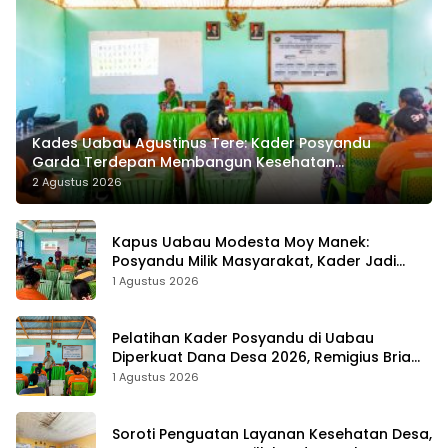
Kades Uabau Agustinus Tere: Kader Posyandu
Garda Terdepan Membangun Kesehatan
Masyarakat Desa
2 Agustus 2026
Kapus Uabau Modesta Moy Manek:
Posyandu Milik Masyarakat, Kader Jadi
Ujung Tombak Perangi Stunting
1 Agustus 2026
Pelatihan Kader Posyandu di Uabau
Diperkuat Dana Desa 2026, Remigius Bria
Tekankan Transparansi dengan Libatkan
1 Agustus 2026
Media
Soroti Penguatan Layanan Kesehatan Desa,