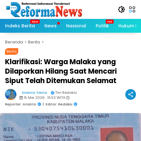
Langsung
ke
konten
Indeks Berita
News
Nasional
Politik
Hukum Kri
Beranda
Berita
Berita
Klarifikasi: Warga Malaka yang
Dilaporkan Hilang Saat Mencari
Siput Telah Ditemukan Selamat
Arianto Yanto
Tim Redaksi
15 Mei 2026 : 15:53 WITA
Reporter: Arianto
|
Editor: Redaksi