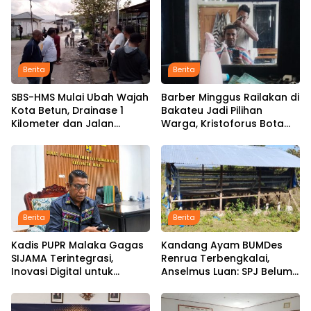
Berita
Berita
SBS-HMS Mulai Ubah Wajah
Barber Minggus Railakan di
Kota Betun, Drainase 1
Bakateu Jadi Pilihan
Kilometer dan Jalan
Warga, Kristoforus Bota
Hotmix Masuk Tahap
Tetap Setia Pangkas
Pelaksanaan
Rambut dengan Tarif Rp15
Ribu per Kepala
Berita
Berita
Kadis PUPR Malaka Gagas
Kandang Ayam BUMDes
SIJAMA Terintegrasi,
Renrua Terbengkalai,
Inovasi Digital untuk
Anselmus Luan: SPJ Belum
Percepat Pembangunan
Rampung, Hak Aparat
Infrastruktur
Desa Sejak Januari Belum