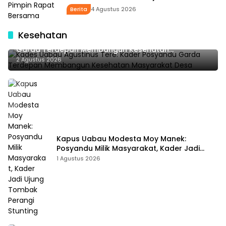
Bupati SBS dan Wabup HMS
Berita
4 Agustus 2026
Kesehatan
Kades Uabau Agustinus Tere: Kader Posyandu
Garda Terdepan Membangun Kesehatan
Masyarakat Desa
2 Agustus 2026
Kapus Uabau Modesta Moy Manek:
Posyandu Milik Masyarakat, Kader Jadi
Ujung Tombak Perangi Stunting
1 Agustus 2026