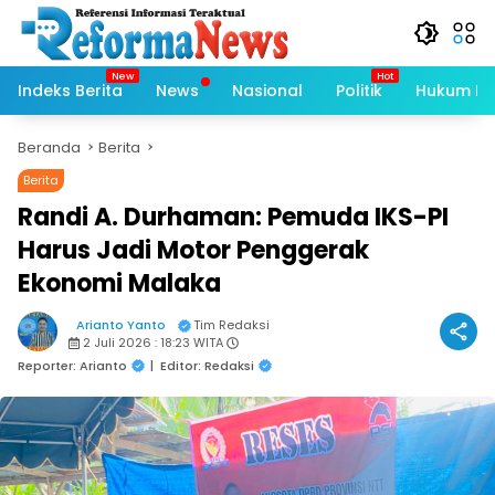
Langsung
ke
konten
Indeks Berita
News
Nasional
Politik
Hukum Kri
Beranda
Berita
Berita
Randi A. Durhaman: Pemuda IKS-PI
Harus Jadi Motor Penggerak
Ekonomi Malaka
Arianto Yanto
Tim Redaksi
2 Juli 2026 : 18:23 WITA
Reporter: Arianto
|
Editor: Redaksi