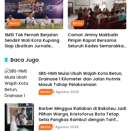
Dibayar
Berita
Berita
SMSI Tak Pernah Berjalan
Camat Jimmy Makbalin
Sendiri! Wali Kota Kupang
Pimpin Rapat Bersama
Siap Libatkan Jurnalis
Seluruh Kades Semarakkan
dalam Publikasi Program
HUT ke-81 RI Tindak Lanjuti
Pemkot
Instruksi Bupati SBS dan
Baca Juga
Wabup HMS
SBS-HMS Mulai Ubah Wajah Kota Betun,
Drainase 1 Kilometer dan Jalan Hotmix
Masuk Tahap Pelaksanaan
Berita
8 Agustus 2026
Barber Minggus Railakan di Bakateu Jadi
Pilihan Warga, Kristoforus Bota Tetap
Setia Pangkas Rambut dengan Tarif
Rp15 Ribu per Kepala
Berita
7 Agustus 2026