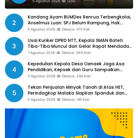
Publikasi Program Pemkot
5 Agustus 2026
1230
Kandang Ayam BUMDes Renrua Terbengkalai,
2
Anselmus Luan: SPJ Belum Rampung, Hak
Aparat Desa Sejak Januari Belum Dibayar
5 Agustus 2026
Dibaca
472 Kali
Usai Kunker DPRD NTT, Kepala SMAN Bateti
3
Tiba-Tiba Muncul dan Gelar Rapat Mendadak,
Guru Pertanyakan Hak 15 Persen yang Belum
7 Agustus 2026
Dibaca
260 Kali
Dibayar
Kepedulian Kepala Desa Oenaek Jaga Asa
4
Pendidikan, Kepsek dan Guru Sampaikan
Apresiasi
2 Agustus 2026
Dibaca
240 Kali
Tekan Penjualan Minyak Tanah di Atas HET,
5
Perindagkop Malaka Siapkan Spanduk dan
Nomor Pengaduan
5 Agustus 2026
Dibaca
149 Kali