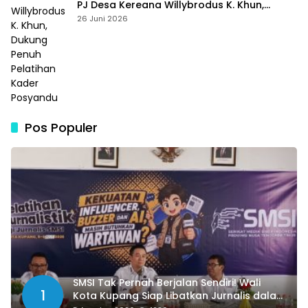
PJ Desa Kereana Willybrodus K. Khun,
Dukung Penuh Pelatihan Kader Posyandu
26 Juni 2026
Pos Populer
SMSI Tak Pernah Berjalan Sendiri! Wali
1
Kota Kupang Siap Libatkan Jurnalis dalam