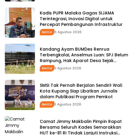
Kadis PUPR Malaka Gagas SIJAMA
Terintegrasi, Inovasi Digital untuk
Percepat Pembangunan Infrastruktur
Berita
6 Agustus 2026
Kandang Ayam BUMDes Renrua
Terbengkalai, Anselmus Luan: SPJ Belum
Rampung, Hak Aparat Desa Sejak
Januari Belum Dibayar
Berita
5 Agustus 2026
SMSI Tak Pernah Berjalan Sendiri! Wali
Kota Kupang Siap Libatkan Jurnalis
dalam Publikasi Program Pemkot
Berita
5 Agustus 2026
Camat Jimmy Makbalin Pimpin Rapat
Bersama Seluruh Kades Semarakkan
HUT ke-81 RI Tindak Lanjuti Instruksi