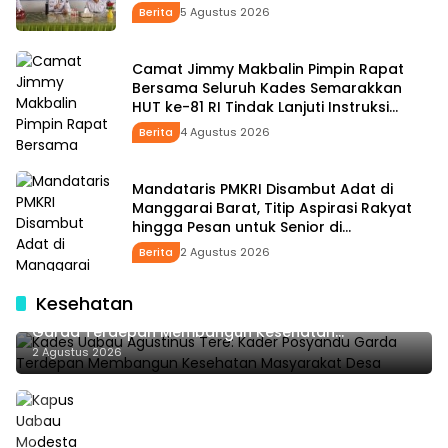
Berita
5 Agustus 2026
Camat Jimmy Makbalin Pimpin Rapat
Bersama Seluruh Kades Semarakkan
HUT ke-81 RI Tindak Lanjuti Instruksi
Bupati SBS dan Wabup HMS
Berita
4 Agustus 2026
Mandataris PMKRI Disambut Adat di
Manggarai Barat, Titip Aspirasi Rakyat
hingga Pesan untuk Senior di
Pemerintahan
Berita
2 Agustus 2026
Kesehatan
Kades Uabau Agustinus Tere: Kader Posyandu
Garda Terdepan Membangun Kesehatan
Masyarakat Desa
2 Agustus 2026