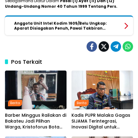
Sebagaimana Diatur Dalam
Pasal (1) Ayat (11) Dan (12)
Undang-Undang Nomor 40 Tahun 1999 Tentang Pers.
Anggota Unit Intel Kodim 1605/Belu Ungkap:
Aparat Disiagakan Penuh, Pawai Takbiran
Atambua Tetap Terkendali
Pos Terkait
Berita
Berita
Barber Minggus Railakan di
Kadis PUPR Malaka Gagas
Bakateu Jadi Pilihan
SIJAMA Terintegrasi,
Warga, Kristoforus Bota
Inovasi Digital untuk
Tetap Setia Pangkas
Percepat Pembangunan