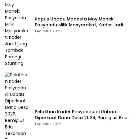
Kapus Uabau Modesta Moy Manek:
Posyandu Milik Masyarakat, Kader Jadi
Ujung Tombak Perangi Stunting
1 Agustus 2026
Pelatihan Kader Posyandu di Uabau
Diperkuat Dana Desa 2026, Remigius Bria
Tekankan Transparansi dengan Libatkan
1 Agustus 2026
Media