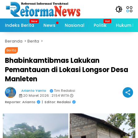
Langsung
ke
konten
Indeks Berita
News
Nasional
Politik
Hukum Kri
Beranda
Berita
Berita
Bhabinkamtibmas Lakukan
Pemantauan di Lokasi Longsor Desa
Manleten
Arianto Yanto
Tim Redaksi
20 Maret 2026 : 21:54 WITA
Reporter: Arianto
|
Editor: Redaksi