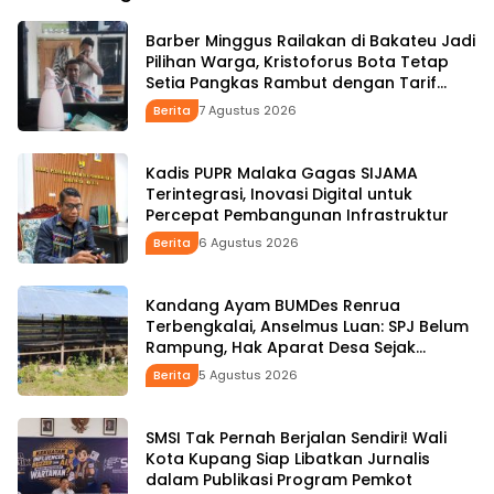
Wabup HMS
Pemerintahan
Barber Minggus Railakan di Bakateu Jadi
Pilihan Warga, Kristoforus Bota Tetap
Setia Pangkas Rambut dengan Tarif
Rp15 Ribu per Kepala
Berita
7 Agustus 2026
Kadis PUPR Malaka Gagas SIJAMA
Terintegrasi, Inovasi Digital untuk
Percepat Pembangunan Infrastruktur
Berita
6 Agustus 2026
Kandang Ayam BUMDes Renrua
Terbengkalai, Anselmus Luan: SPJ Belum
Rampung, Hak Aparat Desa Sejak
Januari Belum Dibayar
Berita
5 Agustus 2026
SMSI Tak Pernah Berjalan Sendiri! Wali
Kota Kupang Siap Libatkan Jurnalis
dalam Publikasi Program Pemkot