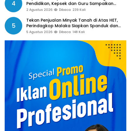
4
Pendidikan, Kepsek dan Guru Sampaikan
Apresiasi
2 Agustus 2026
Dibaca
239 Kali
Tekan Penjualan Minyak Tanah di Atas HET,
5
Perindagkop Malaka Siapkan Spanduk dan
Nomor Pengaduan
5 Agustus 2026
Dibaca
148 Kali