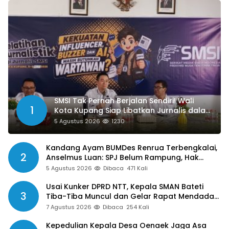
SMSI Tak Pernah Berjalan Sendiri! Wali
1
Kota Kupang Siap Libatkan Jurnalis dalam
Publikasi Program Pemkot
5 Agustus 2026
1230
Kandang Ayam BUMDes Renrua Terbengkalai,
2
Anselmus Luan: SPJ Belum Rampung, Hak
Aparat Desa Sejak Januari Belum Dibayar
5 Agustus 2026
Dibaca
471 Kali
Usai Kunker DPRD NTT, Kepala SMAN Bateti
3
Tiba-Tiba Muncul dan Gelar Rapat Mendadak,
Guru Pertanyakan Hak 15 Persen yang Belum
7 Agustus 2026
Dibaca
254 Kali
Dibayar
Kepedulian Kepala Desa Oenaek Jaga Asa