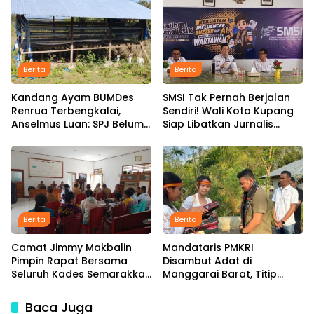
Rambut dengan Tarif Rp15
Infrastruktur
Ribu per Kepala
Berita
Berita
Kandang Ayam BUMDes
SMSI Tak Pernah Berjalan
Renrua Terbengkalai,
Sendiri! Wali Kota Kupang
Anselmus Luan: SPJ Belum
Siap Libatkan Jurnalis
Rampung, Hak Aparat
dalam Publikasi Program
Desa Sejak Januari Belum
Pemkot
Dibayar
Berita
Berita
Camat Jimmy Makbalin
Mandataris PMKRI
Pimpin Rapat Bersama
Disambut Adat di
Seluruh Kades Semarakkan
Manggarai Barat, Titip
HUT ke-81 RI Tindak Lanjuti
Aspirasi Rakyat hingga
Instruksi Bupati SBS dan
Pesan untuk Senior di
Baca Juga