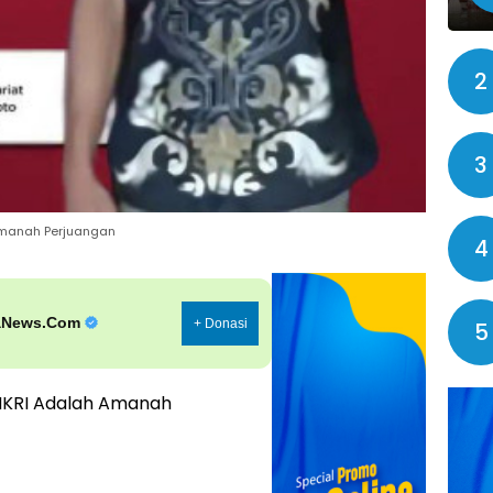
2
3
Amanah Perjuangan
4
aNews.Com
+ Donasi
5
MKRI Adalah Amanah