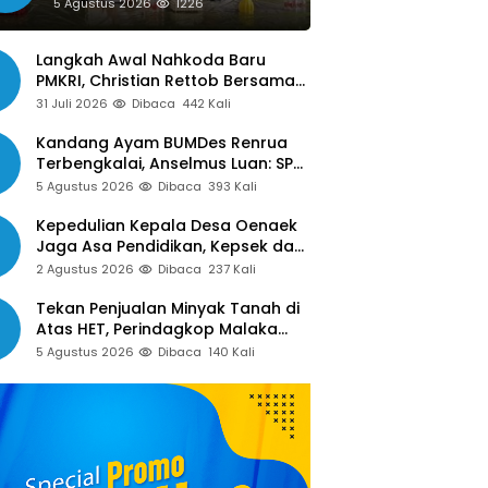
Siap Libatkan Jurnalis dalam
5 Agustus 2026
1226
Publikasi Program Pemkot
Langkah Awal Nahkoda Baru
PMKRI, Christian Rettob Bersama
DPC PMKRI Ruteng Temui Bupati
31 Juli 2026
Dibaca
442 Kali
Manggarai Perkuat Kolaborasi
Masa Depan
Kandang Ayam BUMDes Renrua
Terbengkalai, Anselmus Luan: SPJ
Belum Rampung, Hak Aparat Desa
5 Agustus 2026
Dibaca
393 Kali
Sejak Januari Belum Dibayar
Kepedulian Kepala Desa Oenaek
Jaga Asa Pendidikan, Kepsek dan
Guru Sampaikan Apresiasi
2 Agustus 2026
Dibaca
237 Kali
Tekan Penjualan Minyak Tanah di
Atas HET, Perindagkop Malaka
Siapkan Spanduk dan Nomor
5 Agustus 2026
Dibaca
140 Kali
Pengaduan