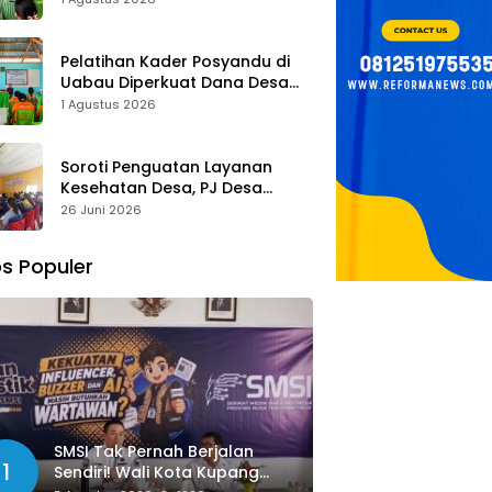
Tombak Perangi Stunting
Pelatihan Kader Posyandu di
Uabau Diperkuat Dana Desa
2026, Remigius Bria Tekankan
1 Agustus 2026
Transparansi dengan Libatkan
Media
Soroti Penguatan Layanan
Kesehatan Desa, PJ Desa
Kereana Willybrodus K. Khun,
26 Juni 2026
Dukung Penuh Pelatihan Kader
Posyandu
s Populer
SMSI Tak Pernah Berjalan
1
Sendiri! Wali Kota Kupang