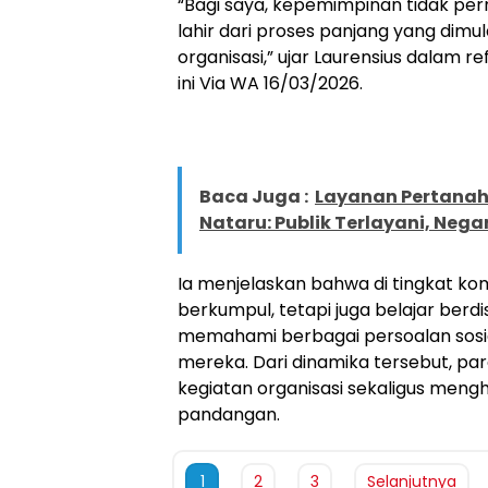
“Bagi saya, kepemimpinan tidak pern
lahir dari proses panjang yang dimul
organisasi,” ujar Laurensius dalam r
ini Via WA 16/03/2026.
Baca Juga :
Layanan Pertanah
Nataru: Publik Terlayani, Nega
Ia menjelaskan bahwa di tingkat kom
berkumpul, tetapi juga belajar berdi
memahami berbagai persoalan sosial 
mereka. Dari dinamika tersebut, pa
kegiatan organisasi sekaligus men
pandangan.
1
2
3
Selanjutnya