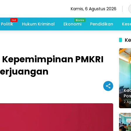
Kamis, 6 Agustus 2026
Politik
Hukum Kriminal
Ekonomi
Pendidikan
Kes
K
: Kepemimpinan PMKRI
erjuangan
Kad
Po
Me
2 A
De