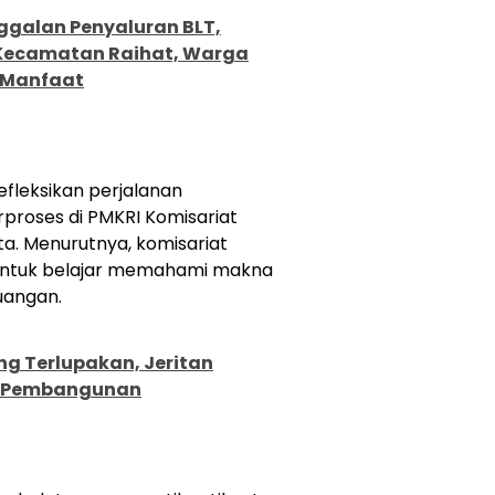
ggalan Penyaluran BLT,
 Kecamatan Raihat, Warga
a Manfaat
efleksikan perjalanan
rproses di PMKRI Komisariat
a. Menurutnya, komisariat
untuk belajar memahami makna
uangan.
ng Terlupakan, Jeritan
a Pembangunan