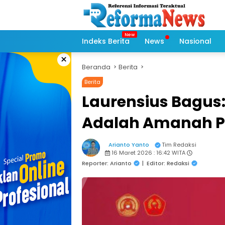
Langsung
ke
konten
Indeks Berita
News
Nasional
×
Beranda
Berita
Berita
Laurensius Bagus
Adalah Amanah P
Arianto Yanto
Tim Redaksi
16 Maret 2026 : 16:42 WITA
Reporter: Arianto
|
Editor: Redaksi