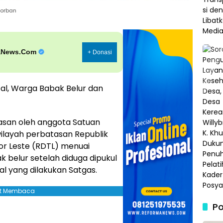
korban
aNews.Com
+ Donasi
tal, Warga Babak Belur dan
asan oleh anggota Satuan
ilayah perbatasan Republik
or Leste (RDTL) menuai
 belur setelah diduga dipukul
al yang dilakukan Satgas.
jut Membaca
Po