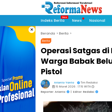
Langsung
ke
konten
Indeks Berita
News
Nasional
×
Beranda
Berita
Berita
Operasi Satgas di 
Warga Babak Belu
Pistol
Arianto Yanto
Tim Redaksi
15 Maret 2026 : 17:15 WITA
Reporter: Arianto
|
Editor: Redaksi