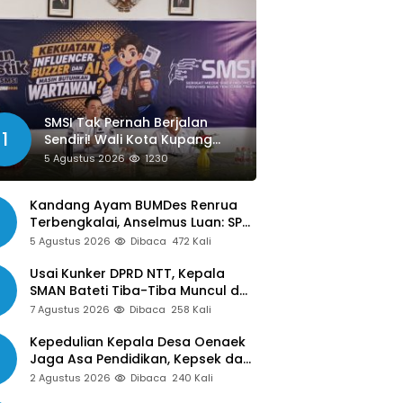
SMSI Tak Pernah Berjalan
1
Sendiri! Wali Kota Kupang
Siap Libatkan Jurnalis dalam
5 Agustus 2026
1230
Publikasi Program Pemkot
Kandang Ayam BUMDes Renrua
Terbengkalai, Anselmus Luan: SPJ
Belum Rampung, Hak Aparat Desa
5 Agustus 2026
Dibaca
472 Kali
Sejak Januari Belum Dibayar
Usai Kunker DPRD NTT, Kepala
SMAN Bateti Tiba-Tiba Muncul dan
Gelar Rapat Mendadak, Guru
7 Agustus 2026
Dibaca
258 Kali
Pertanyakan Hak 15 Persen yang
Belum Dibayar
Kepedulian Kepala Desa Oenaek
Jaga Asa Pendidikan, Kepsek dan
Guru Sampaikan Apresiasi
2 Agustus 2026
Dibaca
240 Kali