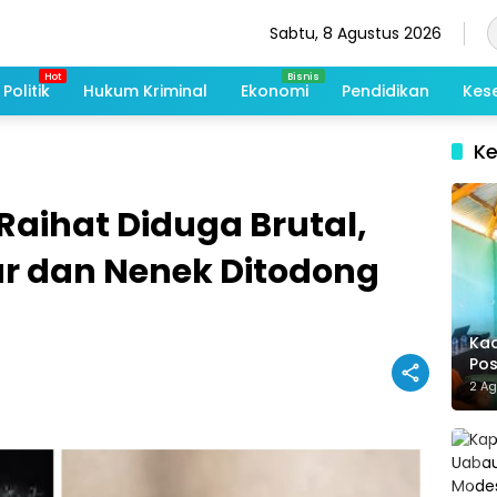
Sabtu, 8 Agustus 2026
Politik
Hukum Kriminal
Ekonomi
Pendidikan
Kes
K
Raihat Diduga Brutal,
r dan Nenek Ditodong
Kad
Po
Me
2 A
De