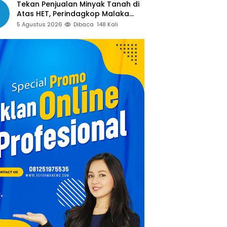
Tekan Penjualan Minyak Tanah di
Atas HET, Perindagkop Malaka
Siapkan Spanduk dan Nomor
5 Agustus 2026
Dibaca
148 Kali
Pengaduan