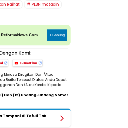
an Raihat
PLBN motaain
p
ReformaNews.Com
+ Gabung
Dengan Kami:
mi
Subscribe
ng Merasa Dirugikan Dan /Atau
u Berita Tersebut Diatas, Anda Dapat
Sanggahan Dan /Atau Koreksi Kepada
 (11) Dan (12) Undang-Undang Nomor
Tampani di Tafuli Tak