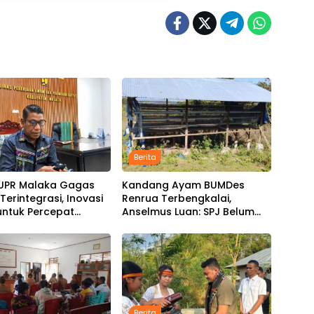
Berita
PUPR Malaka Gagas
Kandang Ayam BUMDes
Terintegrasi, Inovasi
Renrua Terbengkalai,
 untuk Percepat
Anselmus Luan: SPJ Belum
gunan Infrastruktur
Rampung, Hak Aparat Desa
Sejak Januari Belum Dibayar
Berita