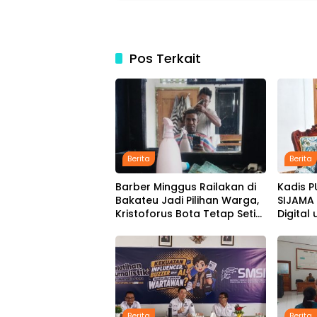
Pos Terkait
Berita
Berita
Barber Minggus Railakan di
Kadis 
Bakateu Jadi Pilihan Warga,
SIJAMA 
Kristoforus Bota Tetap Setia
Digital
Pangkas Rambut dengan
Pemban
Tarif Rp15 Ribu per Kepala
Berita
Berita