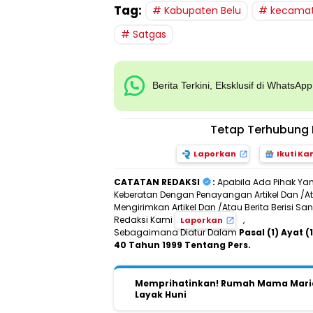
Tag:
Kabupaten Belu
kecamat
Satgas
Berita Terkini, Eksklusif di WhatsAp
Tetap Terhubung 
Laporkan
Ikuti Ka
CATATAN REDAKSI
:
Apabila Ada Pihak Ya
Keberatan Dengan Penayangan Artikel Dan /Ata
Mengirimkan Artikel Dan /Atau Berita Berisi 
Redaksi Kami
,
Laporkan
Sebagaimana Diatur Dalam
Pasal (1) Ayat
40 Tahun 1999 Tentang Pers.
Memprihatinkan! Rumah Mama Maria 
Layak Huni