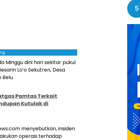
5
ing
a Minggu dini hari sekitar pukul
Besarin Lo’o Sekutren, Desa
 Belu
atgas Pamtas Terkait
dupan Kutulak di
ews.com menyebutkan, insiden
lakukan operasi terhadap