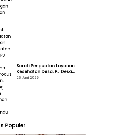
Soroti Penguatan Layanan
Kesehatan Desa, PJ Desa
Kereana Willybrodus K. Khun,
26 Juni 2026
Dukung Penuh Pelatihan Kader
Posyandu
s Populer