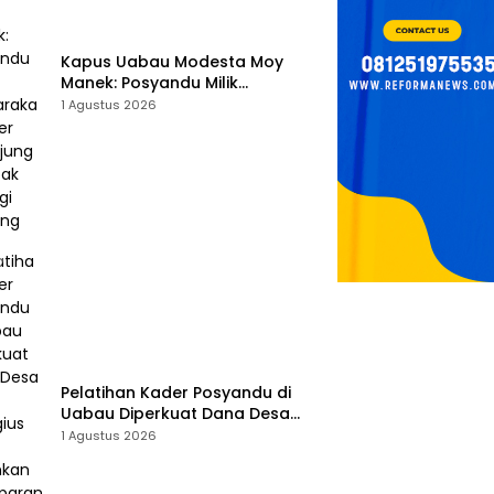
Kapus Uabau Modesta Moy
Manek: Posyandu Milik
Masyarakat, Kader Jadi Ujung
1 Agustus 2026
Tombak Perangi Stunting
Pelatihan Kader Posyandu di
Uabau Diperkuat Dana Desa
2026, Remigius Bria Tekankan
1 Agustus 2026
Transparansi dengan Libatkan
Media