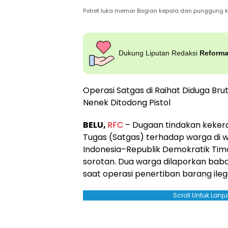
Potret luka memar Bagian kepala dan punggung 
Dukung Liputan Redaksi
Reform
Operasi Satgas di Raihat Diduga Bru
Nenek Ditodong Pistol
BELU,
RFC
– Dugaan tindakan keker
Tugas (Satgas) terhadap warga di w
Indonesia–Republik Demokratik Tim
sorotan. Dua warga dilaporkan babak
saat operasi penertiban barang ileg
Scroll Untuk Lan