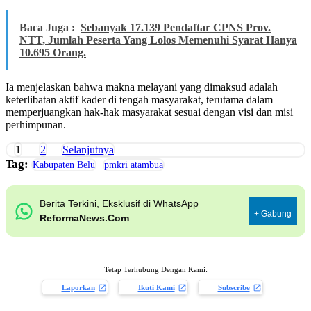
Baca Juga :
Sebanyak 17.139 Pendaftar CPNS Prov.
NTT, Jumlah Peserta Yang Lolos Memenuhi Syarat Hanya
10.695 Orang.
Ia menjelaskan bahwa makna melayani yang dimaksud adalah
keterlibatan aktif kader di tengah masyarakat, terutama dalam
memperjuangkan hak-hak masyarakat sesuai dengan visi dan misi
perhimpunan.
1
2
Selanjutnya
Tag:
Kabupaten Belu
pmkri atambua
Berita Terkini, Eksklusif di WhatsApp
+ Gabung
ReformaNews.Com
Tetap Terhubung Dengan Kami:
Laporkan
Ikuti Kami
Subscribe