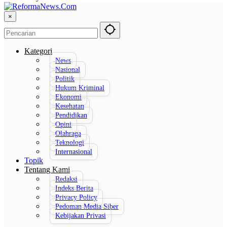
×
Kategori
News
Nasional
Politik
Hukum Kriminal
Ekonomi
Kesehatan
Pendidikan
Opini
Olahraga
Teknologi
Internasional
Topik
Tentang Kami
Redaksi
Indeks Berita
Privacy Policy
Pedoman Media Siber
Kebijakan Privasi