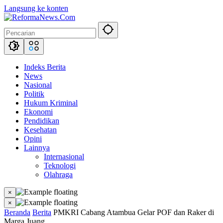
Langsung ke konten
Indeks Berita
News
Nasional
Politik
Hukum Kriminal
Ekonomi
Pendidikan
Kesehatan
Opini
Lainnya
Internasional
Teknologi
Olahraga
×
×
Beranda
Berita
PMKRI Cabang Atambua Gelar POF dan Raker di
Marga Juang