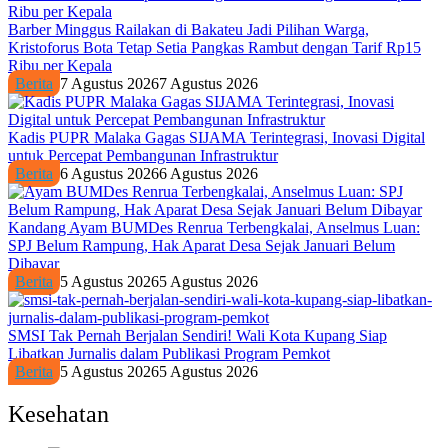
Barber Minggus Railakan di Bakateu Jadi Pilihan Warga,
Kristoforus Bota Tetap Setia Pangkas Rambut dengan Tarif Rp15
Ribu per Kepala
Berita
7 Agustus 2026
7 Agustus 2026
Kadis PUPR Malaka Gagas SIJAMA Terintegrasi, Inovasi Digital
untuk Percepat Pembangunan Infrastruktur
Berita
6 Agustus 2026
6 Agustus 2026
Kandang Ayam BUMDes Renrua Terbengkalai, Anselmus Luan:
SPJ Belum Rampung, Hak Aparat Desa Sejak Januari Belum
Dibayar
Berita
5 Agustus 2026
5 Agustus 2026
SMSI Tak Pernah Berjalan Sendiri! Wali Kota Kupang Siap
Libatkan Jurnalis dalam Publikasi Program Pemkot
Berita
5 Agustus 2026
5 Agustus 2026
Kesehatan