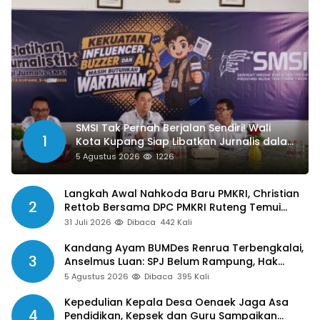
SMSI Tak Pernah Berjalan Sendiri! Wali
1
Kota Kupang Siap Libatkan Jurnalis dalam
Publikasi Program Pemkot
5 Agustus 2026
1226
Langkah Awal Nahkoda Baru PMKRI, Christian
2
Rettob Bersama DPC PMKRI Ruteng Temui
Bupati Manggarai Perkuat Kolaborasi Masa
31 Juli 2026
Dibaca
442 Kali
Depan
Kandang Ayam BUMDes Renrua Terbengkalai,
3
Anselmus Luan: SPJ Belum Rampung, Hak
Aparat Desa Sejak Januari Belum Dibayar
5 Agustus 2026
Dibaca
395 Kali
Kepedulian Kepala Desa Oenaek Jaga Asa
4
Pendidikan, Kepsek dan Guru Sampaikan