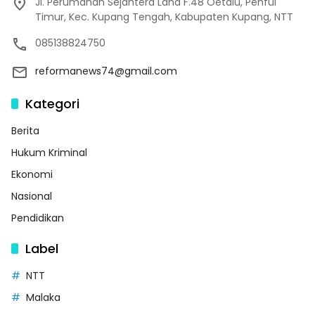
Jl. Perumahan Sejahtera Land F.48 Oetalu, Penfui
Timur, Kec. Kupang Tengah, Kabupaten Kupang, NTT
085138824750
reformanews74@gmail.com
Kategori
Berita
Hukum Kriminal
Ekonomi
Nasional
Pendidikan
Label
NTT
Malaka