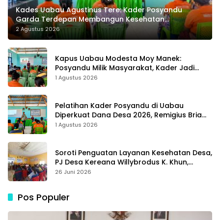
Kades Uabau Agustinus Tere: Kader Posyandu
Garda Terdepan Membangun Kesehatan
Masyarakat Desa
2 Agustus 2026
Kapus Uabau Modesta Moy Manek:
Posyandu Milik Masyarakat, Kader Jadi
Ujung Tombak Perangi Stunting
1 Agustus 2026
Pelatihan Kader Posyandu di Uabau
Diperkuat Dana Desa 2026, Remigius Bria
Tekankan Transparansi dengan Libatkan
1 Agustus 2026
Media
Soroti Penguatan Layanan Kesehatan Desa,
PJ Desa Kereana Willybrodus K. Khun,
Dukung Penuh Pelatihan Kader Posyandu
26 Juni 2026
Pos Populer