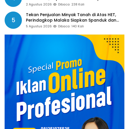
Apresiasi
2 Agustus 2026
Dibaca
238 Kali
Tekan Penjualan Minyak Tanah di Atas HET,
5
Perindagkop Malaka Siapkan Spanduk dan
Nomor Pengaduan
5 Agustus 2026
Dibaca
140 Kali