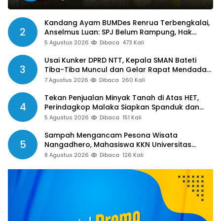
Kandang Ayam BUMDes Renrua Terbengkalai,
2
Anselmus Luan: SPJ Belum Rampung, Hak
Aparat Desa Sejak Januari Belum Dibayar
5 Agustus 2026
Dibaca
473 Kali
Usai Kunker DPRD NTT, Kepala SMAN Bateti
3
Tiba-Tiba Muncul dan Gelar Rapat Mendadak,
Guru Pertanyakan Hak 15 Persen yang Belum
7 Agustus 2026
Dibaca
260 Kali
Dibayar
Tekan Penjualan Minyak Tanah di Atas HET,
4
Perindagkop Malaka Siapkan Spanduk dan
Nomor Pengaduan
5 Agustus 2026
Dibaca
151 Kali
Sampah Mengancam Pesona Wisata
5
Nangadhero, Mahasiswa KKN Universitas
Muhamadiyah Turun Tangan Bersihkan Pantai
8 Agustus 2026
Dibaca
126 Kali
Tanjung dan Kolam Air Panas