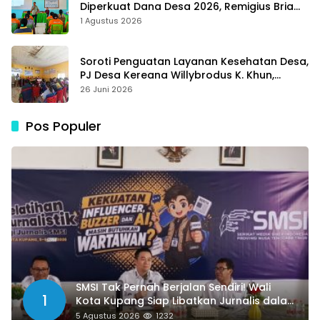
Diperkuat Dana Desa 2026, Remigius Bria
Tekankan Transparansi dengan Libatkan
1 Agustus 2026
Media
Soroti Penguatan Layanan Kesehatan Desa,
PJ Desa Kereana Willybrodus K. Khun,
Dukung Penuh Pelatihan Kader Posyandu
26 Juni 2026
Pos Populer
SMSI Tak Pernah Berjalan Sendiri! Wali
1
Kota Kupang Siap Libatkan Jurnalis dalam
Publikasi Program Pemkot
5 Agustus 2026
1232