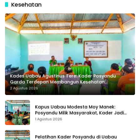
6 Liga Inggris 2024/2025
Kesehatan
Kades Uabau Agustinus Tere: Kader Posyandu
Garda Terdepan Membangun Kesehatan
Masyarakat Desa
2 Agustus 2026
Kapus Uabau Modesta Moy Manek:
Posyandu Milik Masyarakat, Kader Jadi
Ujung Tombak Perangi Stunting
1 Agustus 2026
Pelatihan Kader Posyandu di Uabau