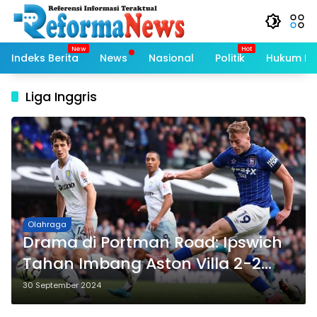
Langsung
ke
konten
Indeks Berita
News
Nasional
Politik
Hukum Kri
Liga Inggris
Olahraga
Drama di Portman Road: Ipswich
Tahan Imbang Aston Villa 2-2
dan Delap Bersinar di
30 September 2024
Kemenangan 2-1 pada Pekan ke-