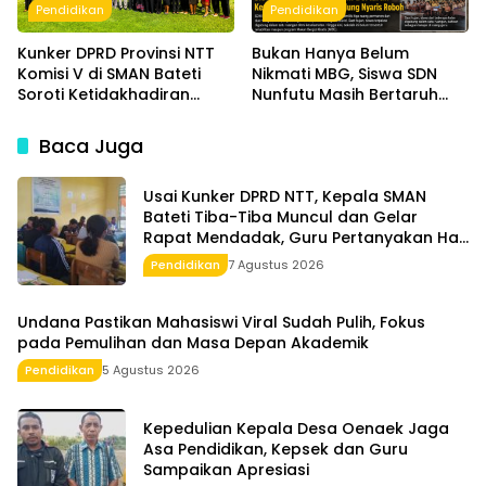
Pendidikan
Pendidikan
Kunker DPRD Provinsi NTT
Bukan Hanya Belum
Komisi V di SMAN Bateti
Nikmati MBG, Siswa SDN
Soroti Ketidakhadiran
Nunfutu Masih Bertaruh
Kepala Sekolah dan
Keselamatan Belajar di
Pengelolaan Dana BOS
Gedung Nyaris Roboh
Baca Juga
Usai Kunker DPRD NTT, Kepala SMAN
Bateti Tiba-Tiba Muncul dan Gelar
Rapat Mendadak, Guru Pertanyakan Hak
15 Persen yang Belum Dibayar
Pendidikan
7 Agustus 2026
Undana Pastikan Mahasiswi Viral Sudah Pulih, Fokus
pada Pemulihan dan Masa Depan Akademik
Pendidikan
5 Agustus 2026
Kepedulian Kepala Desa Oenaek Jaga
Asa Pendidikan, Kepsek dan Guru
Sampaikan Apresiasi