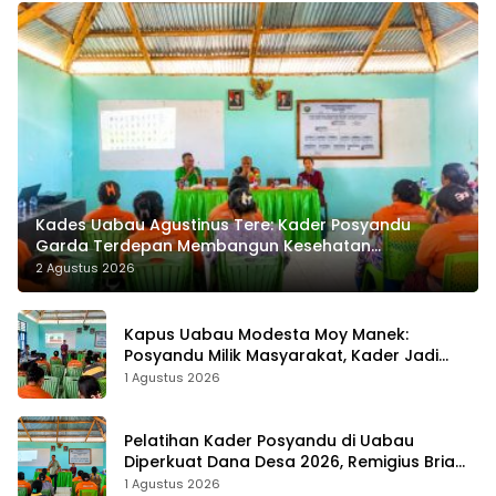
Kades Uabau Agustinus Tere: Kader Posyandu
Garda Terdepan Membangun Kesehatan
Masyarakat Desa
2 Agustus 2026
Kapus Uabau Modesta Moy Manek:
Posyandu Milik Masyarakat, Kader Jadi
Ujung Tombak Perangi Stunting
1 Agustus 2026
Pelatihan Kader Posyandu di Uabau
Diperkuat Dana Desa 2026, Remigius Bria
Tekankan Transparansi dengan Libatkan
1 Agustus 2026