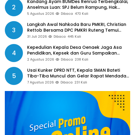
Kandang Ayam BUMDes Renrua Terbengkalai,
2
Anselmus Luan: SPJ Belum Rampung, Hak
Aparat Desa Sejak Januari Belum Dibayar
5 Agustus 2026
Dibaca
470 Kali
Langkah Awal Nahkoda Baru PMKRI, Christian
3
Rettob Bersama DPC PMKRI Ruteng Temui
Bupati Manggarai Perkuat Kolaborasi Masa
31 Juli 2026
Dibaca
445 Kali
Depan
Kepedulian Kepala Desa Oenaek Jaga Asa
4
Pendidikan, Kepsek dan Guru Sampaikan
Apresiasi
2 Agustus 2026
Dibaca
238 Kali
Usai Kunker DPRD NTT, Kepala SMAN Bateti
5
Tiba-Tiba Muncul dan Gelar Rapat Mendadak,
Guru Pertanyakan Hak 15 Persen yang Belum
7 Agustus 2026
Dibaca
231 Kali
Dibayar