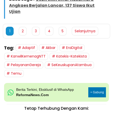
Angkaes Berjalan Lancar, 137 Siswa Ikut
Ujian
1
2
3
4
5
Selanjutnya
Tag:
Adaptif
Akbar
EraDigital
KanwilKemenagNTT
Katekis-Katekista
PelayananGereja
SeKeuskupanAtambua
Temu
Berita Terkini, Eksklusif di WhatsApp
+ Gabung
ReformaNews.Com
Tetap Terhubung Dengan Kami: