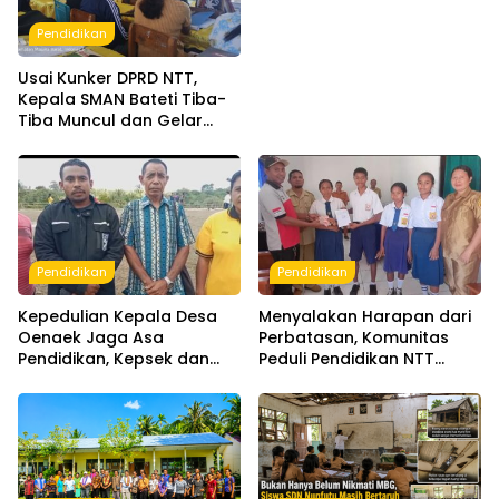
Depan Akademik
Pendidikan
Usai Kunker DPRD NTT,
Kepala SMAN Bateti Tiba-
Tiba Muncul dan Gelar
Rapat Mendadak, Guru
Pertanyakan Hak 15 Persen
yang Belum Dibayar
Pendidikan
Pendidikan
Kepedulian Kepala Desa
Menyalakan Harapan dari
Oenaek Jaga Asa
Perbatasan, Komunitas
Pendidikan, Kepsek dan
Peduli Pendidikan NTT
Guru Sampaikan Apresiasi
Dampingi Lima Siswa SMPN
1 Amfoang Timur