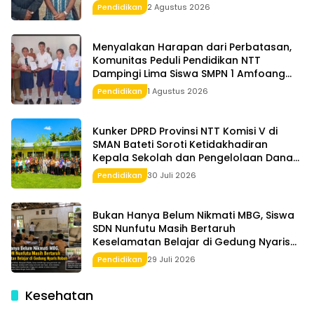
Pendidikan
2 Agustus 2026
Menyalakan Harapan dari Perbatasan,
Komunitas Peduli Pendidikan NTT
Dampingi Lima Siswa SMPN 1 Amfoang
Timur
Pendidikan
1 Agustus 2026
Kunker DPRD Provinsi NTT Komisi V di
SMAN Bateti Soroti Ketidakhadiran
Kepala Sekolah dan Pengelolaan Dana
BOS
Pendidikan
30 Juli 2026
Bukan Hanya Belum Nikmati MBG, Siswa
SDN Nunfutu Masih Bertaruh
Keselamatan Belajar di Gedung Nyaris
Roboh
Pendidikan
29 Juli 2026
Kesehatan