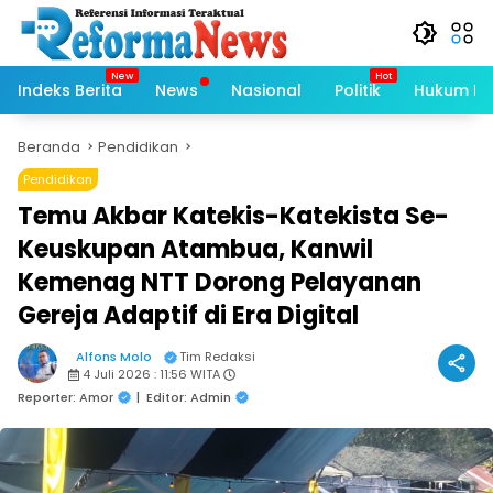
Langsung
ke
konten
Indeks Berita
News
Nasional
Politik
Hukum Kri
Beranda
Pendidikan
Pendidikan
Temu Akbar Katekis-Katekista Se-
Keuskupan Atambua, Kanwil
Kemenag NTT Dorong Pelayanan
Gereja Adaptif di Era Digital
Alfons Molo
Tim Redaksi
4 Juli 2026 : 11:56 WITA
Reporter: Amor
|
Editor: Admin