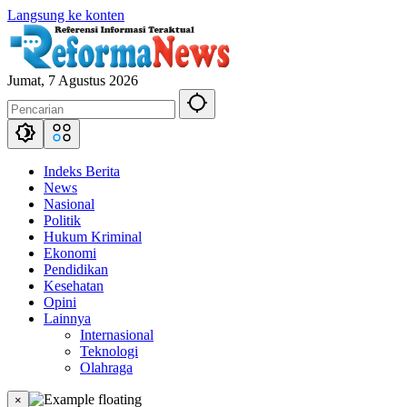
Langsung ke konten
Jumat, 7 Agustus 2026
Indeks Berita
News
Nasional
Politik
Hukum Kriminal
Ekonomi
Pendidikan
Kesehatan
Opini
Lainnya
Internasional
Teknologi
Olahraga
×