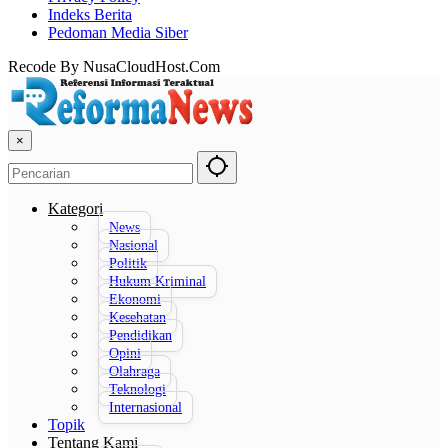
Indeks Berita
Pedoman Media Siber
Recode By NusaCloudHost.Com
×
Kategori
News
Nasional
Politik
Hukum Kriminal
Ekonomi
Kesehatan
Pendidikan
Opini
Olahraga
Teknologi
Internasional
Topik
Tentang Kami