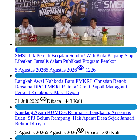
1
SMSI Tak Pernah Berjalan Sendiri! Wali Kota Kupang Siap
Libatkan Jurnalis dalam Publikasi Program Pemkot
5 Agustus 2026
5 Agustus 2026
1226
2
Langkah Awal Nahkoda Baru PMKRI, Christian Rettob
Bersama DPC PMKRI Ruteng Temui Bupati Manggarai
Perkuat Kolaborasi Masa Depan
31 Juli 2026
Dibaca
443 Kali
3
Kandang Ayam BUMDes Renrua Terbengkalai, Anselmus
Luan: SPJ Belum Rampung, Hak Aparat Desa Sejak Januari
Belum Dibayar
5 Agustus 2026
5 Agustus 2026
Dibaca
396 Kali
4