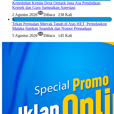
Kepedulian Kepala Desa Oenaek Jaga Asa Pendidikan,
Kepsek dan Guru Sampaikan Apresiasi
2 Agustus 2026
Dibaca
238 Kali
5
Tekan Penjualan Minyak Tanah di Atas HET, Perindagkop
Malaka Siapkan Spanduk dan Nomor Pengaduan
5 Agustus 2026
Dibaca
145 Kali