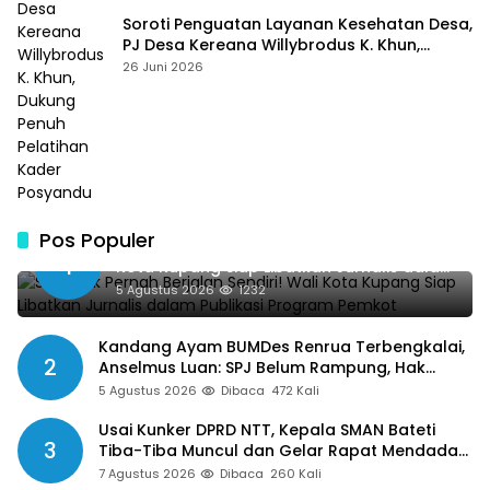
Soroti Penguatan Layanan Kesehatan Desa,
PJ Desa Kereana Willybrodus K. Khun,
Dukung Penuh Pelatihan Kader Posyandu
26 Juni 2026
Pos Populer
SMSI Tak Pernah Berjalan Sendiri! Wali
1
Kota Kupang Siap Libatkan Jurnalis dalam
Publikasi Program Pemkot
5 Agustus 2026
1232
Kandang Ayam BUMDes Renrua Terbengkalai,
2
Anselmus Luan: SPJ Belum Rampung, Hak
Aparat Desa Sejak Januari Belum Dibayar
5 Agustus 2026
Dibaca
472 Kali
Usai Kunker DPRD NTT, Kepala SMAN Bateti
3
Tiba-Tiba Muncul dan Gelar Rapat Mendadak,
Guru Pertanyakan Hak 15 Persen yang Belum
7 Agustus 2026
Dibaca
260 Kali