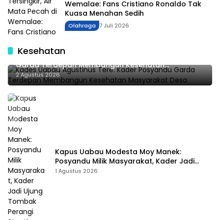
Wemalae: Fans Cristiano Ronaldo Tak
Kuasa Menahan Sedih
Olahraga
7 Juli 2026
Kesehatan
Kades Uabau Agustinus Tere: Kader Posyandu
Garda Terdepan Membangun Kesehatan
Masyarakat Desa
2 Agustus 2026
Kapus Uabau Modesta Moy Manek:
Posyandu Milik Masyarakat, Kader Jadi
Ujung Tombak Perangi Stunting
1 Agustus 2026