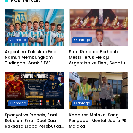
Pos Terkait
Olahraga
Olahraga
Argentina Takluk di Final,
Saat Ronaldo Berhenti,
Namun Membungkam
Messi Terus Melaju:
Tudingan “Anak FIFA”
Argentina ke Final, Sepatu
dengan Perjuangan hingga
Emas Tinggal Selangkah
Partai Puncak
Lagi
Olahraga
Olahraga
Spanyol vs Prancis, Final
Kapolres Malaka, Sang
Sebelum Final: Duel Dua
Pengobar Mental Juara PS
Raksasa Eropa Perebutkan
Malaka
Tiket ke Partai Puncak Piala