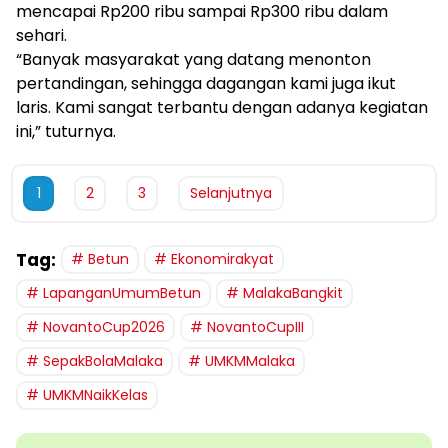
mencapai Rp200 ribu sampai Rp300 ribu dalam
sehari.
“Banyak masyarakat yang datang menonton
pertandingan, sehingga dagangan kami juga ikut
laris. Kami sangat terbantu dengan adanya kegiatan
ini,” tuturnya.
1
2
3
Selanjutnya
Tag:
Betun
Ekonomirakyat
LapanganUmumBetun
MalakaBangkit
NovantoCup2026
NovantoCupIII
SepakBolaMalaka
UMKMMalaka
UMKMNaikKelas