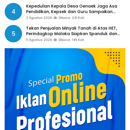
Dibayar
Kepedulian Kepala Desa Oenaek Jaga Asa
4
Pendidikan, Kepsek dan Guru Sampaikan
Apresiasi
2 Agustus 2026
Dibaca
241 Kali
Tekan Penjualan Minyak Tanah di Atas HET,
5
Perindagkop Malaka Siapkan Spanduk dan
Nomor Pengaduan
5 Agustus 2026
Dibaca
149 Kali