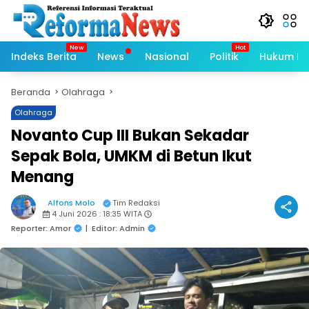
Langsung
ke
konten
Indeks Berita
News
Nasional
Politik
Hukum Kri
Beranda
Olahraga
Olahraga
Novanto Cup III Bukan Sekadar
Sepak Bola, UMKM di Betun Ikut
Menang
Alfons Molo
Tim Redaksi
4 Juni 2026 : 18:35 WITA
Reporter: Amor
|
Editor: Admin