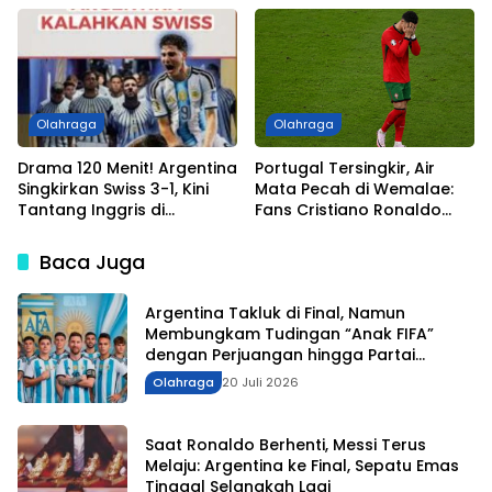
Dunia 2026
Olahraga
Olahraga
Drama 120 Menit! Argentina
Portugal Tersingkir, Air
Singkirkan Swiss 3-1, Kini
Mata Pecah di Wemalae:
Tantang Inggris di
Fans Cristiano Ronaldo
Semifinal Piala Dunia 2026
Tak Kuasa Menahan Sedih
Baca Juga
Argentina Takluk di Final, Namun
Membungkam Tudingan “Anak FIFA”
dengan Perjuangan hingga Partai
Puncak
Olahraga
20 Juli 2026
Saat Ronaldo Berhenti, Messi Terus
Melaju: Argentina ke Final, Sepatu Emas
Tinggal Selangkah Lagi