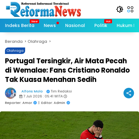
Langsung
ke
konten
Indeks Berita
News
Nasional
Politik
Hukum Kri
Beranda
Olahraga
Olahraga
Portugal Tersingkir, Air Mata Pecah
di Wemalae: Fans Cristiano Ronaldo
Tak Kuasa Menahan Sedih
Alfons Molo
Tim Redaksi
7 Juli 2026 : 05:41 WITA
Reporter: Amor
|
Editor: Admin