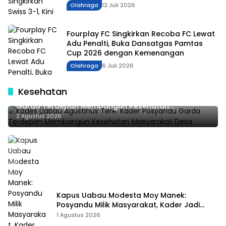
Olahraga
12 Juli 2026
Fourplay FC Singkirkan Recoba FC Lewat
Adu Penalti, Buka Dansatgas Pamtas
Cup 2026 dengan Kemenangan
Olahraga
6 Juli 2026
Kesehatan
Kades Uabau Agustinus Tere: Kader Posyandu
Garda Terdepan Membangun Kesehatan
Masyarakat Desa
2 Agustus 2026
Kapus Uabau Modesta Moy Manek:
Posyandu Milik Masyarakat, Kader Jadi
Ujung Tombak Perangi Stunting
1 Agustus 2026