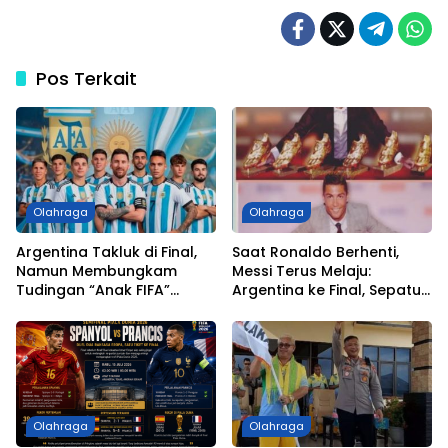
Pos Terkait
Olahraga
Olahraga
Argentina Takluk di Final,
Saat Ronaldo Berhenti,
Namun Membungkam
Messi Terus Melaju:
Tudingan “Anak FIFA”
Argentina ke Final, Sepatu
dengan Perjuangan hingga
Emas Tinggal Selangkah
Partai Puncak
Lagi
Olahraga
Olahraga