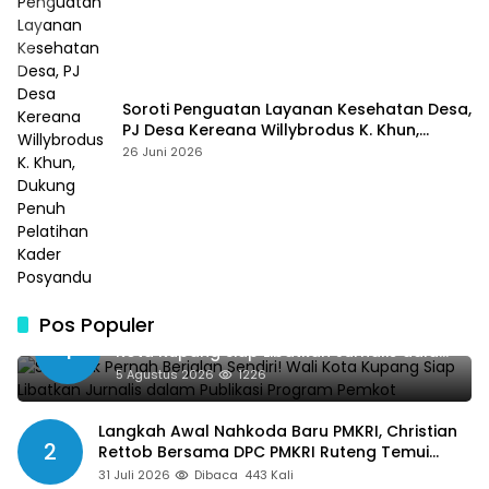
Soroti Penguatan Layanan Kesehatan Desa,
PJ Desa Kereana Willybrodus K. Khun,
Dukung Penuh Pelatihan Kader Posyandu
26 Juni 2026
Pos Populer
SMSI Tak Pernah Berjalan Sendiri! Wali
1
Kota Kupang Siap Libatkan Jurnalis dalam
Publikasi Program Pemkot
5 Agustus 2026
1226
Langkah Awal Nahkoda Baru PMKRI, Christian
2
Rettob Bersama DPC PMKRI Ruteng Temui
Bupati Manggarai Perkuat Kolaborasi Masa
31 Juli 2026
Dibaca
443 Kali