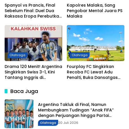
Spanyol vs Prancis, Final
Kapolres Malaka, Sang
Sebelum Final: Duel Dua
Pengobar Mental Juara PS
Raksasa Eropa Perebutkan
Malaka
Tiket ke Partai Puncak Piala
Dunia 2026
Olahraga
Olahraga
Drama 120 Menit! Argentina
Fourplay FC Singkirkan
Singkirkan Swiss 3-1, Kini
Recoba FC Lewat Adu
Tantang Inggris di
Penalti, Buka Dansatgas
Semifinal Piala Dunia 2026
Pamtas Cup 2026 dengan
Kemenangan
Baca Juga
Argentina Takluk di Final, Namun
Membungkam Tudingan “Anak FIFA”
dengan Perjuangan hingga Partai
Puncak
Olahraga
20 Juli 2026