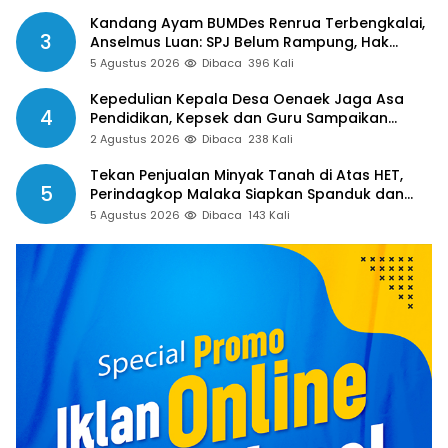
Depan
Kandang Ayam BUMDes Renrua Terbengkalai,
3
Anselmus Luan: SPJ Belum Rampung, Hak
Aparat Desa Sejak Januari Belum Dibayar
5 Agustus 2026
Dibaca
396 Kali
Kepedulian Kepala Desa Oenaek Jaga Asa
4
Pendidikan, Kepsek dan Guru Sampaikan
Apresiasi
2 Agustus 2026
Dibaca
238 Kali
Tekan Penjualan Minyak Tanah di Atas HET,
5
Perindagkop Malaka Siapkan Spanduk dan
Nomor Pengaduan
5 Agustus 2026
Dibaca
143 Kali