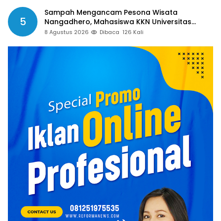
Sampah Mengancam Pesona Wisata
5
Nangadhero, Mahasiswa KKN Universitas
Muhamadiyah Turun Tangan Bersihkan Pantai
8 Agustus 2026
Dibaca
126 Kali
Tanjung dan Kolam Air Panas