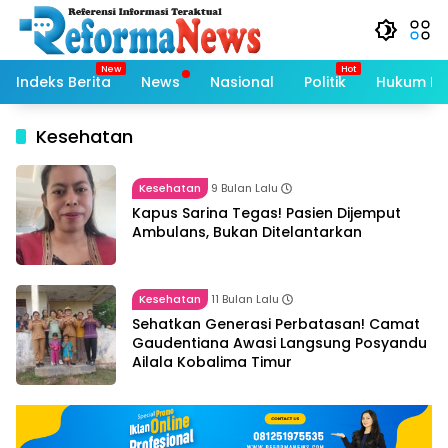
Langsung
ke
konten
Indeks Berita
News
Nasional
Politik
Hukum Kri
Kesehatan
Kesehatan
9 Bulan Lalu
Kapus Sarina Tegas! Pasien Dijemput
Ambulans, Bukan Ditelantarkan
Kesehatan
11 Bulan Lalu
Sehatkan Generasi Perbatasan! Camat
Gaudentiana Awasi Langsung Posyandu
Ailala Kobalima Timur