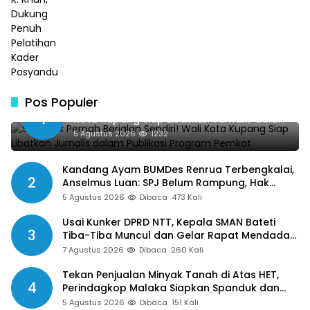
Pos Populer
SMSI Tak Pernah Berjalan Sendiri! Wali
1
Kota Kupang Siap Libatkan Jurnalis dalam
Publikasi Program Pemkot
5 Agustus 2026
1232
Kandang Ayam BUMDes Renrua Terbengkalai,
2
Anselmus Luan: SPJ Belum Rampung, Hak
Aparat Desa Sejak Januari Belum Dibayar
5 Agustus 2026
Dibaca
473 Kali
Usai Kunker DPRD NTT, Kepala SMAN Bateti
3
Tiba-Tiba Muncul dan Gelar Rapat Mendadak,
Guru Pertanyakan Hak 15 Persen yang Belum
7 Agustus 2026
Dibaca
260 Kali
Dibayar
Tekan Penjualan Minyak Tanah di Atas HET,
4
Perindagkop Malaka Siapkan Spanduk dan
Nomor Pengaduan
5 Agustus 2026
Dibaca
151 Kali