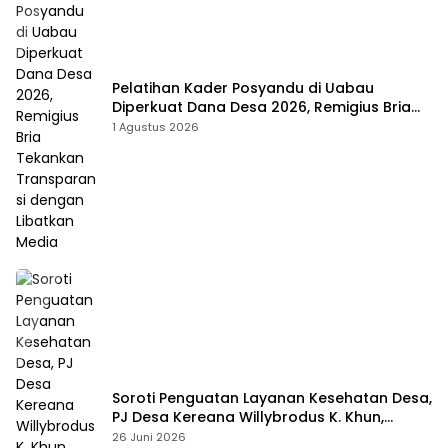
Pelatihan Kader Posyandu di Uabau
Diperkuat Dana Desa 2026, Remigius Bria
Tekankan Transparansi dengan Libatkan
1 Agustus 2026
Media
Soroti Penguatan Layanan Kesehatan Desa,
PJ Desa Kereana Willybrodus K. Khun,
Dukung Penuh Pelatihan Kader Posyandu
26 Juni 2026