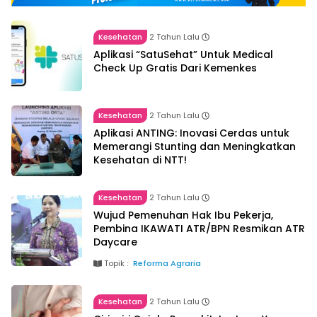
Kesehatan
2 Tahun Lalu
Aplikasi “SatuSehat” Untuk Medical
Check Up Gratis Dari Kemenkes
Kesehatan
2 Tahun Lalu
Aplikasi ANTING: Inovasi Cerdas untuk
Memerangi Stunting dan Meningkatkan
Kesehatan di NTT!
Kesehatan
2 Tahun Lalu
Wujud Pemenuhan Hak Ibu Pekerja,
Pembina IKAWATI ATR/BPN Resmikan ATR
Daycare
Topik :
Reforma Agraria
Kesehatan
2 Tahun Lalu