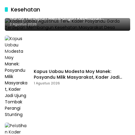
Kesehatan
Kades Uabau Agustinus Tere: Kader Posyandu
Garda Terdepan Membangun Kesehatan
Masyarakat Desa
2 Agustus 2026
Kapus Uabau Modesta Moy Manek:
Posyandu Milik Masyarakat, Kader Jadi
Ujung Tombak Perangi Stunting
1 Agustus 2026