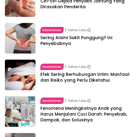
Ciri-ciri Gejala Penyakit Jantung Yang
Dirasakan Penderita
Kesehatan
2 Tahun Lalu
Sering Alami Sakit Punggung? Ini
Penyebabnya
Kesehatan
2 Tahun Lalu
Efek Sering Berhubungan Intim: Manfaat
dan Risiko yang Perlu Diketahui
Kesehatan
2 Tahun Lalu
Fenomena Meningkatnya Anak yang
Harus Menjalani Cuci Darah: Penyebab,
Dampak, dan Solusinya