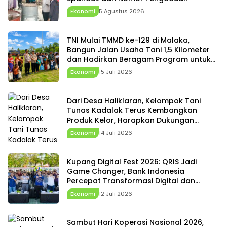
Ekonomi
5 Agustus 2026
TNI Mulai TMMD ke-129 di Malaka,
Bangun Jalan Usaha Tani 1,5 Kilometer
dan Hadirkan Beragam Program untuk
Warga
Ekonomi
15 Juli 2026
Dari Desa Haliklaran, Kelompok Tani
Tunas Kadalak Terus Kembangkan
Produk Kelor, Harapkan Dukungan
Pemerintah Desa dan Pemda
Ekonomi
14 Juli 2026
Kupang Digital Fest 2026: QRIS Jadi
Game Changer, Bank Indonesia
Percepat Transformasi Digital dan
Penguatan Ekonomi NTT
Ekonomi
12 Juli 2026
Sambut Hari Koperasi Nasional 2026,