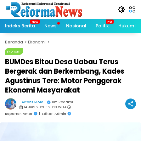
Langsung
ke
konten
Indeks Berita
News
Nasional
Politik
Hukum Kri
Beranda
Ekonomi
Ekonomi
BUMDes Bitou Desa Uabau Terus
Bergerak dan Berkembang, Kades
Agustinus Tere: Motor Penggerak
Ekonomi Masyarakat
Alfons Molo
Tim Redaksi
14 Juni 2026 : 20:19 WITA
Reporter: Amor
|
Editor: Admin