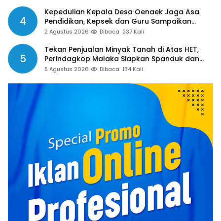
Kepedulian Kepala Desa Oenaek Jaga Asa
4
Pendidikan, Kepsek dan Guru Sampaikan
Apresiasi
2 Agustus 2026
Dibaca
237 Kali
Tekan Penjualan Minyak Tanah di Atas HET,
5
Perindagkop Malaka Siapkan Spanduk dan
Nomor Pengaduan
5 Agustus 2026
Dibaca
134 Kali