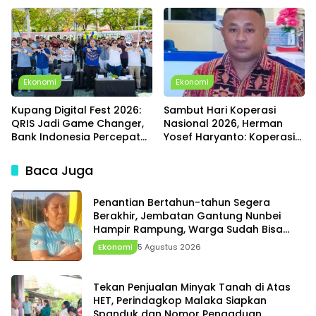
Program untuk Warga
Harapkan Dukungan
Pemerintah Desa dan
Pemda
Ekonomi
Ekonomi
Kupang Digital Fest 2026:
Sambut Hari Koperasi
QRIS Jadi Game Changer,
Nasional 2026, Herman
Bank Indonesia Percepat
Yosef Haryanto: Koperasi
Transformasi Digital dan
Tetap Menjadi Cahaya
Penguatan Ekonomi NTT
Harapan Ekonomi Rakyat
Baca Juga
Penantian Bertahun-tahun Segera
Berakhir, Jembatan Gantung Nunbei
Hampir Rampung, Warga Sudah Bisa
Melintas
Ekonomi
5 Agustus 2026
Tekan Penjualan Minyak Tanah di Atas
HET, Perindagkop Malaka Siapkan
Spanduk dan Nomor Pengaduan