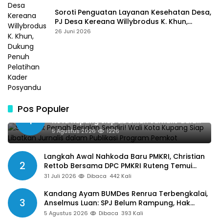
Soroti Penguatan Layanan Kesehatan Desa,
PJ Desa Kereana Willybrodus K. Khun,
Dukung Penuh Pelatihan Kader Posyandu
26 Juni 2026
Pos Populer
SMSI Tak Pernah Berjalan Sendiri! Wali
1
Kota Kupang Siap Libatkan Jurnalis dalam
Publikasi Program Pemkot
5 Agustus 2026
1226
Langkah Awal Nahkoda Baru PMKRI, Christian
2
Rettob Bersama DPC PMKRI Ruteng Temui
Bupati Manggarai Perkuat Kolaborasi Masa
31 Juli 2026
Dibaca
442 Kali
Depan
Kandang Ayam BUMDes Renrua Terbengkalai,
3
Anselmus Luan: SPJ Belum Rampung, Hak
Aparat Desa Sejak Januari Belum Dibayar
5 Agustus 2026
Dibaca
393 Kali