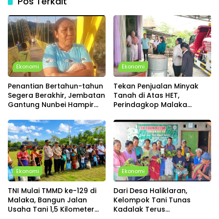
Pos Terkait
Ekonomi
Ekonomi
Penantian Bertahun-tahun
Tekan Penjualan Minyak
Segera Berakhir, Jembatan
Tanah di Atas HET,
Gantung Nunbei Hampir
Perindagkop Malaka
Rampung, Warga Sudah
Siapkan Spanduk dan
Bisa Melintas
Nomor Pengaduan
Ekonomi
Ekonomi
TNI Mulai TMMD ke-129 di
Dari Desa Haliklaran,
Malaka, Bangun Jalan
Kelompok Tani Tunas
Usaha Tani 1,5 Kilometer
Kadalak Terus
dan Hadirkan Beragam
Kembangkan Produk Kelor,