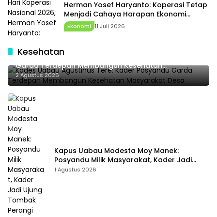
Herman Yosef Haryanto: Koperasi Tetap
Menjadi Cahaya Harapan Ekonomi
Rakyat
Ekonomi
11 Juli 2026
Kesehatan
Kades Uabau Agustinus Tere: Kader Posyandu
Garda Terdepan Membangun Kesehatan
Masyarakat Desa
2 Agustus 2026
Kapus Uabau Modesta Moy Manek:
Posyandu Milik Masyarakat, Kader Jadi
Ujung Tombak Perangi Stunting
1 Agustus 2026