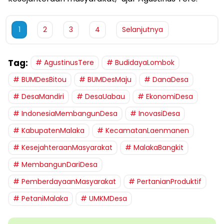
1
2
3
4
Selanjutnya
Tag:
AgustinusTere
BudidayaLombok
BUMDesBitou
BUMDesMaju
DanaDesa
DesaMandiri
DesaUabau
EkonomiDesa
IndonesiaMembangunDesa
InovasiDesa
KabupatenMalaka
KecamatanLaenmanen
KesejahteraanMasyarakat
MalakaBangkit
MembangunDariDesa
PemberdayaanMasyarakat
PertanianProduktif
PetaniMalaka
UMKMDesa