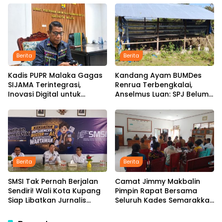
Pelaksanaan
Rambut dengan Tarif Rp15
Ribu per Kepala
Berita
Berita
Kadis PUPR Malaka Gagas
Kandang Ayam BUMDes
SIJAMA Terintegrasi,
Renrua Terbengkalai,
Inovasi Digital untuk
Anselmus Luan: SPJ Belum
Percepat Pembangunan
Rampung, Hak Aparat
Infrastruktur
Desa Sejak Januari Belum
Dibayar
Berita
Berita
SMSI Tak Pernah Berjalan
Camat Jimmy Makbalin
Sendiri! Wali Kota Kupang
Pimpin Rapat Bersama
Siap Libatkan Jurnalis
Seluruh Kades Semarakkan
dalam Publikasi Program
HUT ke-81 RI Tindak Lanjuti
Pemkot
Instruksi Bupati SBS dan