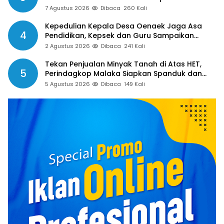
Guru Pertanyakan Hak 15 Persen yang Belum
7 Agustus 2026
Dibaca
260 Kali
Dibayar
Kepedulian Kepala Desa Oenaek Jaga Asa
4
Pendidikan, Kepsek dan Guru Sampaikan
Apresiasi
2 Agustus 2026
Dibaca
241 Kali
Tekan Penjualan Minyak Tanah di Atas HET,
5
Perindagkop Malaka Siapkan Spanduk dan
Nomor Pengaduan
5 Agustus 2026
Dibaca
149 Kali