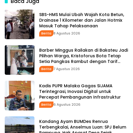
Baca Juga
Wabup HMS
SBS-HMS Mulai Ubah Wajah Kota Betun,
Drainase 1 Kilometer dan Jalan Hotmix
Masuk Tahap Pelaksanaan
Berita
8 Agustus 2026
Barber Minggus Railakan di Bakateu Jadi
Pilihan Warga, Kristoforus Bota Tetap
Setia Pangkas Rambut dengan Tarif
Rp15 Ribu per Kepala
Berita
7 Agustus 2026
Kadis PUPR Malaka Gagas SIJAMA
Terintegrasi, Inovasi Digital untuk
Percepat Pembangunan Infrastruktur
Berita
6 Agustus 2026
Kandang Ayam BUMDes Renrua
Terbengkalai, Anselmus Luan: SPJ Belum
Rampung, Hak Aparat Desa Sejak