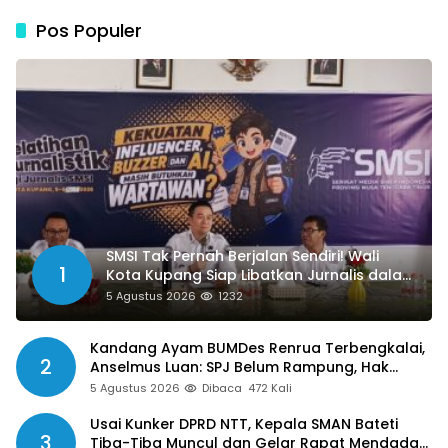
Pos Populer
SMSI Tak Pernah Berjalan Sendiri! Wali
1
Kota Kupang Siap Libatkan Jurnalis dalam
Publikasi Program Pemkot
5 Agustus 2026
1232
Kandang Ayam BUMDes Renrua Terbengkalai,
2
Anselmus Luan: SPJ Belum Rampung, Hak
Aparat Desa Sejak Januari Belum Dibayar
5 Agustus 2026
Dibaca
472 Kali
Usai Kunker DPRD NTT, Kepala SMAN Bateti
3
Tiba-Tiba Muncul dan Gelar Rapat Mendadak,