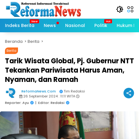
Langsung
ke
konten
Indeks Berita
News
Nasional
Politik
Hukum Kri
Beranda
Berita
Berita
Tarik Wisata Global, Pj. Gubernur NTT
Tekankan Pariwisata Harus Aman,
Nyaman, dan Ramah
ReformaNews.Com
Tim Redaksi
26 September 2024 : 11:11 WITA
Reporter: Ayu
|
Editor: Redaksi