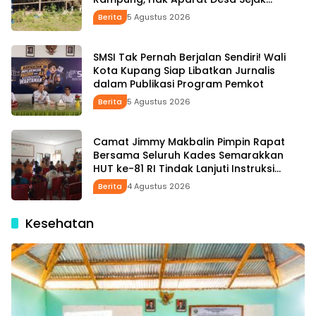
Januari Belum Dibayar
Berita
5 Agustus 2026
SMSI Tak Pernah Berjalan Sendiri! Wali
Kota Kupang Siap Libatkan Jurnalis
dalam Publikasi Program Pemkot
Berita
5 Agustus 2026
Camat Jimmy Makbalin Pimpin Rapat
Bersama Seluruh Kades Semarakkan
HUT ke-81 RI Tindak Lanjuti Instruksi
Bupati SBS dan Wabup HMS
Berita
4 Agustus 2026
Kesehatan