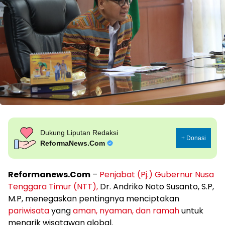
Dukung Liputan Redaksi
+ Donasi
ReformaNews.Com
Reformanews.Com
–
Penjabat (Pj.) Gubernur Nusa
Tenggara Timur (NTT),
Dr. Andriko Noto Susanto, S.P,
M.P, menegaskan pentingnya menciptakan
pariwisata
yang
aman, nyaman, dan ramah
untuk
menarik wisatawan global.