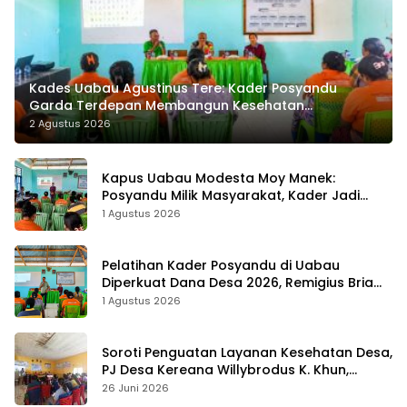
Kades Uabau Agustinus Tere: Kader Posyandu
Garda Terdepan Membangun Kesehatan
Masyarakat Desa
2 Agustus 2026
Kapus Uabau Modesta Moy Manek:
Posyandu Milik Masyarakat, Kader Jadi
Ujung Tombak Perangi Stunting
1 Agustus 2026
Pelatihan Kader Posyandu di Uabau
Diperkuat Dana Desa 2026, Remigius Bria
Tekankan Transparansi dengan Libatkan
1 Agustus 2026
Media
Soroti Penguatan Layanan Kesehatan Desa,
PJ Desa Kereana Willybrodus K. Khun,
Dukung Penuh Pelatihan Kader Posyandu
26 Juni 2026