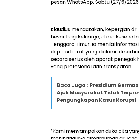
pesan WhatsApp, Sabtu (27/6/2026
Klaudius mengatakan, kepergian dr
besar bagi keluarga, dunia kesehat
Tenggara Timur. Ia menilai informas
depresi berat yang dialami almarhum
secara serius oleh aparat penegak 
yang profesional dan transparan.
Baca Juga :
Presidium Germas 
Ajak Masyarakat Tidak Terpro
Pengungkapan Kasus Korupsi
“Kami menyampaikan duka cita ya
meninggalnya almarhumah dr. Icha 