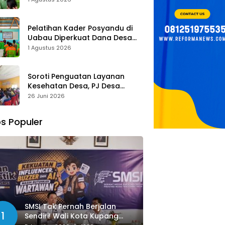
Tombak Perangi Stunting
Pelatihan Kader Posyandu di
Uabau Diperkuat Dana Desa
2026, Remigius Bria Tekankan
1 Agustus 2026
Transparansi dengan Libatkan
Media
Soroti Penguatan Layanan
Kesehatan Desa, PJ Desa
Kereana Willybrodus K. Khun,
26 Juni 2026
Dukung Penuh Pelatihan Kader
Posyandu
s Populer
SMSI Tak Pernah Berjalan
1
Sendiri! Wali Kota Kupang