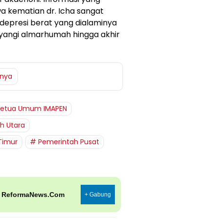
a kematian dr. Icha sangat
 depresi berat yang dialaminya
ayangi almarhumah hingga akhir
tnya
Ketua Umum IMAPEN
h Utara
Timur
Pemerintah Pusat
p
ReformaNews.Com
+ Gabung