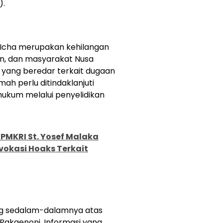
).
. Icha merupakan kehilangan
an, dan masyarakat Nusa
i yang beredar terkait dugaan
ah perlu ditindaklanjuti
hukum melalui penyelidikan
PMKRI St. Yosef Malaka
vokasi Hoaks Terkait
ng sedalam-dalamnya atas
Pakaenoni. Informasi yang