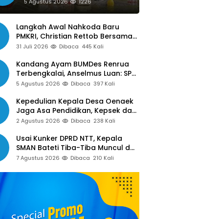
Siap Libatkan Jurnalis dalam
5 Agustus 2026
1226
Publikasi Program Pemkot
Langkah Awal Nahkoda Baru
PMKRI, Christian Rettob Bersama
DPC PMKRI Ruteng Temui Bupati
31 Juli 2026
Dibaca
445 Kali
Manggarai Perkuat Kolaborasi
Masa Depan
Kandang Ayam BUMDes Renrua
Terbengkalai, Anselmus Luan: SPJ
Belum Rampung, Hak Aparat Desa
5 Agustus 2026
Dibaca
397 Kali
Sejak Januari Belum Dibayar
Kepedulian Kepala Desa Oenaek
Jaga Asa Pendidikan, Kepsek dan
Guru Sampaikan Apresiasi
2 Agustus 2026
Dibaca
238 Kali
Usai Kunker DPRD NTT, Kepala
SMAN Bateti Tiba-Tiba Muncul dan
Gelar Rapat Mendadak, Guru
7 Agustus 2026
Dibaca
210 Kali
Pertanyakan Hak 15 Persen yang
Belum Dibayar