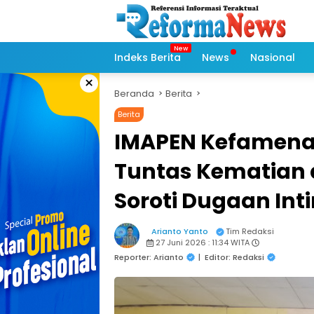
Langsung
ke
konten
Indeks Berita
News
Nasional
×
Beranda
Berita
Berita
IMAPEN Kefamena
Tuntas Kematian d
Soroti Dugaan Int
Arianto Yanto
Tim Redaksi
27 Juni 2026 : 11:34 WITA
Reporter: Arianto
|
Editor: Redaksi