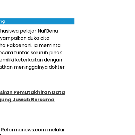
ing
asiswa pelajar Nai’Benu
enyampaikan duka cita
ha Pakaenoni. Ia meminta
ara tuntas seluruh pihak
iliki keterkaitan dengan
atkan meninggalnya dokter
skan Pemutakhiran Data
ggung Jawab Bersama
a Reformanews.com melalui