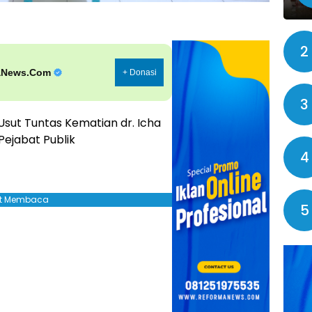
2
aNews.Com
+ Donasi
3
ut Tuntas Kematian dr. Icha
Pejabat Publik
4
jut Membaca
5