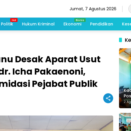
Jumat, 7 Agustus 2026
Politik
Hukum Kriminal
Ekonomi
Pendidikan
Kes
K
nu Desak Aparat Usut
r. Icha Pakaenoni,
imidasi Pejabat Publik
Kad
Po
Me
2 A
De