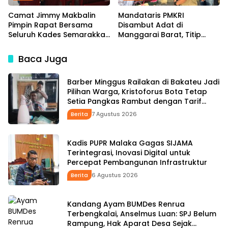
Camat Jimmy Makbalin
Mandataris PMKRI
Pimpin Rapat Bersama
Disambut Adat di
Seluruh Kades Semarakkan
Manggarai Barat, Titip
HUT ke-81 RI Tindak Lanjuti
Aspirasi Rakyat hingga
Instruksi Bupati SBS dan
Pesan untuk Senior di
Baca Juga
Wabup HMS
Pemerintahan
Barber Minggus Railakan di Bakateu Jadi
Pilihan Warga, Kristoforus Bota Tetap
Setia Pangkas Rambut dengan Tarif
Rp15 Ribu per Kepala
Berita
7 Agustus 2026
Kadis PUPR Malaka Gagas SIJAMA
Terintegrasi, Inovasi Digital untuk
Percepat Pembangunan Infrastruktur
Berita
6 Agustus 2026
Kandang Ayam BUMDes Renrua
Terbengkalai, Anselmus Luan: SPJ Belum
Rampung, Hak Aparat Desa Sejak