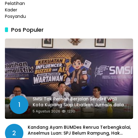
Pos Populer
SMSI Tak Pernah Berjalan Sendiri! Wali
1
Kota Kupang Siap Libatkan Jurnalis dalam
Publikasi Program Pemkot
5 Agustus 2026
1230
Kandang Ayam BUMDes Renrua Terbengkalai,
2
Anselmus Luan: SPJ Belum Rampung, Hak