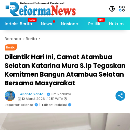
Langsung
ke
konten
Indeks Berita
News
Nasional
Politik
Hukum Kri
Beranda
Berita
Berita
Dilantik Hari Ini, Camat Atambua
Selatan Katarina Mura S.ip Tegaskan
Komitmen Bangun Atambua Selatan
Bersama Masyarakat
Arianto Yanto
Tim Redaksi
12 Maret 2026 : 19:51 WITA
Reporter: Arianto
|
Editor: Redaksi