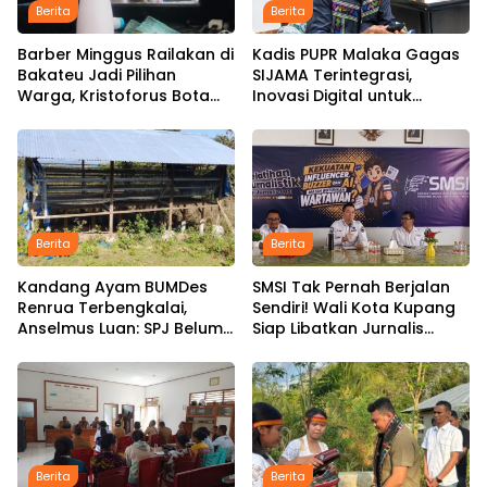
Berita
Berita
Barber Minggus Railakan di
Kadis PUPR Malaka Gagas
Bakateu Jadi Pilihan
SIJAMA Terintegrasi,
Warga, Kristoforus Bota
Inovasi Digital untuk
Tetap Setia Pangkas
Percepat Pembangunan
Rambut dengan Tarif Rp15
Infrastruktur
Ribu per Kepala
Berita
Berita
Kandang Ayam BUMDes
SMSI Tak Pernah Berjalan
Renrua Terbengkalai,
Sendiri! Wali Kota Kupang
Anselmus Luan: SPJ Belum
Siap Libatkan Jurnalis
Rampung, Hak Aparat
dalam Publikasi Program
Desa Sejak Januari Belum
Pemkot
Dibayar
Berita
Berita