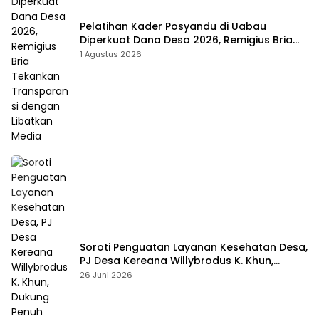
Pelatihan Kader Posyandu di Uabau
Diperkuat Dana Desa 2026, Remigius Bria
Tekankan Transparansi dengan Libatkan
1 Agustus 2026
Media
Soroti Penguatan Layanan Kesehatan Desa,
PJ Desa Kereana Willybrodus K. Khun,
Dukung Penuh Pelatihan Kader Posyandu
26 Juni 2026