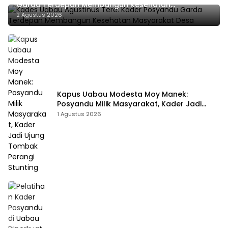
Garda Terdepan Membangun Kesehatan
Masyarakat Desa
2 Agustus 2026
Kapus Uabau Modesta Moy Manek:
Posyandu Milik Masyarakat, Kader Jadi
Ujung Tombak Perangi Stunting
1 Agustus 2026