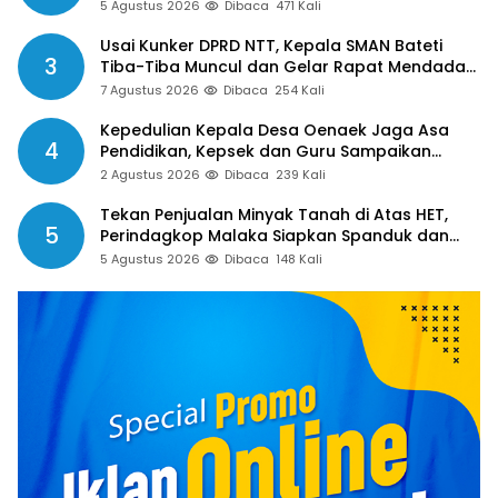
Aparat Desa Sejak Januari Belum Dibayar
5 Agustus 2026
Dibaca
471 Kali
Usai Kunker DPRD NTT, Kepala SMAN Bateti
3
Tiba-Tiba Muncul dan Gelar Rapat Mendadak,
Guru Pertanyakan Hak 15 Persen yang Belum
7 Agustus 2026
Dibaca
254 Kali
Dibayar
Kepedulian Kepala Desa Oenaek Jaga Asa
4
Pendidikan, Kepsek dan Guru Sampaikan
Apresiasi
2 Agustus 2026
Dibaca
239 Kali
Tekan Penjualan Minyak Tanah di Atas HET,
5
Perindagkop Malaka Siapkan Spanduk dan
Nomor Pengaduan
5 Agustus 2026
Dibaca
148 Kali